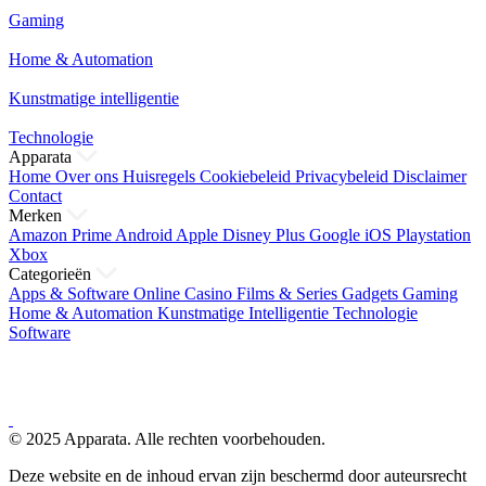
Gaming
Home & Automation
Kunstmatige intelligentie
Technologie
Apparata
Home
Over ons
Huisregels
Cookiebeleid
Privacybeleid
Disclaimer
Contact
Merken
Amazon Prime
Android
Apple
Disney Plus
Google
iOS
Playstation
Xbox
Categorieën
Apps & Software
Online Casino
Films & Series
Gadgets
Gaming
Home & Automation
Kunstmatige Intelligentie
Technologie
Software
© 2025 Apparata. Alle rechten voorbehouden.
Deze website en de inhoud ervan zijn beschermd door auteursrecht