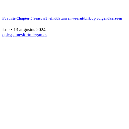
Fortnite Chapter 5 Season 3: einddatum en vooruitblik op volgend seizoen
Luc
•
13 augustus 2024
epic-games
fortnite
games