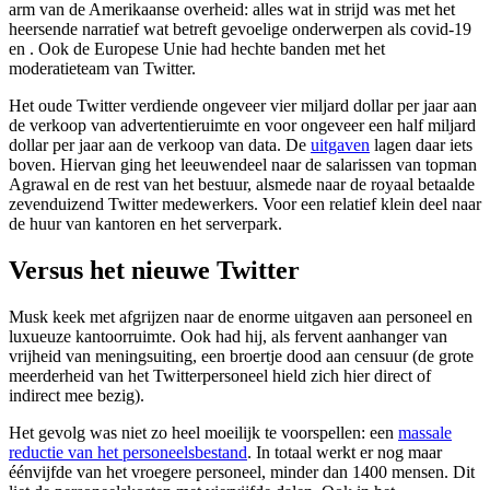
arm van de Amerikaanse overheid: alles wat in strijd was met het
heersende narratief wat betreft gevoelige onderwerpen als covid-19
en . Ook de Europese Unie had hechte banden met het
moderatieteam van Twitter.
Het oude Twitter verdiende ongeveer vier miljard dollar per jaar aan
de verkoop van advertentieruimte en voor ongeveer een half miljard
dollar per jaar aan de verkoop van data. De
uitgaven
lagen daar iets
boven. Hiervan ging het leeuwendeel naar de salarissen van topman
Agrawal en de rest van het bestuur, alsmede naar de royaal betaalde
zevenduizend Twitter medewerkers. Voor een relatief klein deel naar
de huur van kantoren en het serverpark.
Versus het nieuwe Twitter
Musk keek met afgrijzen naar de enorme uitgaven aan personeel en
luxueuze kantoorruimte. Ook had hij, als fervent aanhanger van
vrijheid van meningsuiting, een broertje dood aan censuur (de grote
meerderheid van het Twitterpersoneel hield zich hier direct of
indirect mee bezig).
Het gevolg was niet zo heel moeilijk te voorspellen: een
massale
reductie van het personeelsbestand
. In totaal werkt er nog maar
éénvijfde van het vroegere personeel, minder dan 1400 mensen. Dit