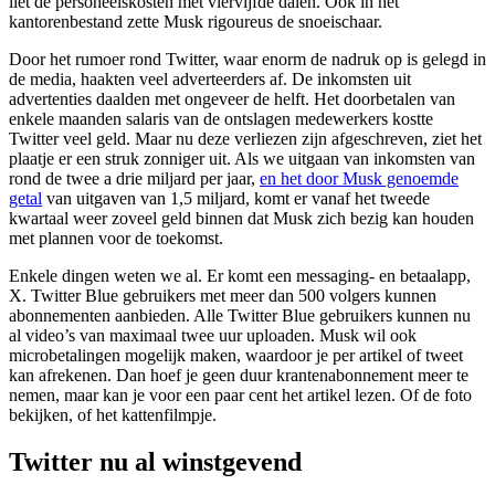
liet de personeelskosten met viervijfde dalen. Ook in het
kantorenbestand zette Musk rigoureus de snoeischaar.
Door het rumoer rond Twitter, waar enorm de nadruk op is gelegd in
de media, haakten veel adverteerders af. De inkomsten uit
advertenties daalden met ongeveer de helft. Het doorbetalen van
enkele maanden salaris van de ontslagen medewerkers kostte
Twitter veel geld. Maar nu deze verliezen zijn afgeschreven, ziet het
plaatje er een struk zonniger uit. Als we uitgaan van inkomsten van
rond de twee a drie miljard per jaar,
en het door Musk genoemde
getal
van uitgaven van 1,5 miljard, komt er vanaf het tweede
kwartaal weer zoveel geld binnen dat Musk zich bezig kan houden
met plannen voor de toekomst.
Enkele dingen weten we al. Er komt een messaging- en betaalapp,
X. Twitter Blue gebruikers met meer dan 500 volgers kunnen
abonnementen aanbieden. Alle Twitter Blue gebruikers kunnen nu
al video’s van maximaal twee uur uploaden. Musk wil ook
microbetalingen mogelijk maken, waardoor je per artikel of tweet
kan afrekenen. Dan hoef je geen duur krantenabonnement meer te
nemen, maar kan je voor een paar cent het artikel lezen. Of de foto
bekijken, of het kattenfilmpje.
Twitter nu al winstgevend