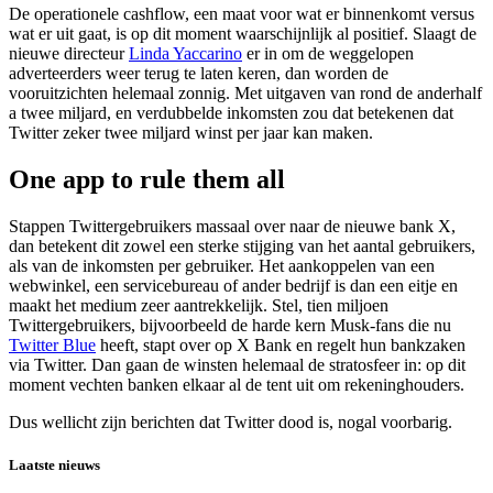
De operationele cashflow, een maat voor wat er binnenkomt versus
wat er uit gaat, is op dit moment waarschijnlijk al positief. Slaagt de
nieuwe directeur
Linda Yaccarino
er in om de weggelopen
adverteerders weer terug te laten keren, dan worden de
vooruitzichten helemaal zonnig. Met uitgaven van rond de anderhalf
a twee miljard, en verdubbelde inkomsten zou dat betekenen dat
Twitter zeker twee miljard winst per jaar kan maken.
One app to rule them all
Stappen Twittergebruikers massaal over naar de nieuwe bank X,
dan betekent dit zowel een sterke stijging van het aantal gebruikers,
als van de inkomsten per gebruiker. Het aankoppelen van een
webwinkel, een servicebureau of ander bedrijf is dan een eitje en
maakt het medium zeer aantrekkelijk. Stel, tien miljoen
Twittergebruikers, bijvoorbeeld de harde kern Musk-fans die nu
Twitter Blue
heeft, stapt over op X Bank en regelt hun bankzaken
via Twitter. Dan gaan de winsten helemaal de stratosfeer in: op dit
moment vechten banken elkaar al de tent uit om rekeninghouders.
Dus wellicht zijn berichten dat Twitter dood is, nogal voorbarig.
Laatste nieuws