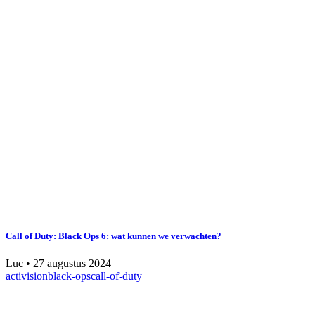
Call of Duty: Black Ops 6: wat kunnen we verwachten?
Luc
•
27 augustus 2024
activision
black-ops
call-of-duty