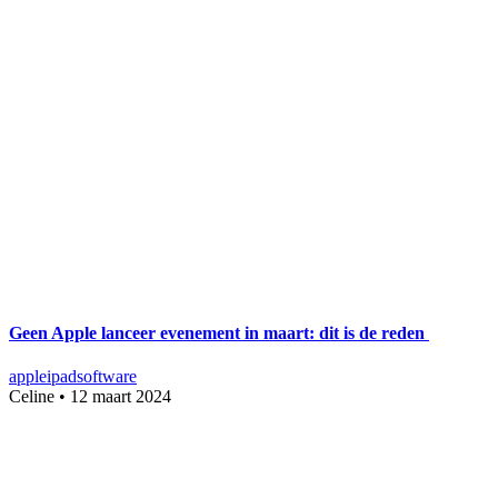
Geen Apple lanceer evenement in maart: dit is de reden
apple
ipad
software
Celine
•
12 maart 2024