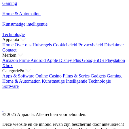
Gaming
Home & Automation
Kunstmatige intelligentie
Technologie
Apparata
Home
Over ons
Huisregels
Cookiebeleid
Privacybeleid
Disclaimer
Contact
Merken
Amazon Prime
Android
Apple
Disney Plus
Google
iOS
Playstation
Xbox
Categorieën
Apps & Software
Online Casino
Films & Series
Gadgets
Gaming
Home & Automation
Kunstmatige Intelligentie
Technologie
Software
© 2025 Apparata. Alle rechten voorbehouden.
Deze website en de inhoud ervan zijn beschermd door auteursrecht