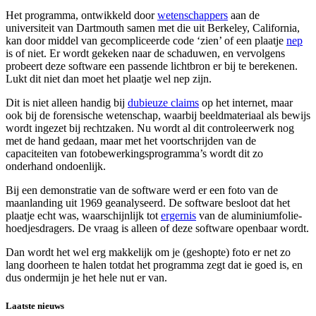
Het programma, ontwikkeld door
wetenschappers
aan de
universiteit van Dartmouth samen met die uit Berkeley, California,
kan door middel van gecompliceerde code ‘zien’ of een plaatje
nep
is of niet. Er wordt gekeken naar de schaduwen, en vervolgens
probeert deze software een passende lichtbron er bij te berekenen.
Lukt dit niet dan moet het plaatje wel nep zijn.
Dit is niet alleen handig bij
dubieuze claims
op het internet, maar
ook bij de forensische wetenschap, waarbij beeldmateriaal als bewijs
wordt ingezet bij rechtzaken. Nu wordt al dit controleerwerk nog
met de hand gedaan, maar met het voortschrijden van de
capaciteiten van fotobewerkingsprogramma’s wordt dit zo
onderhand ondoenlijk.
Bij een demonstratie van de software werd er een foto van de
maanlanding uit 1969 geanalyseerd. De software besloot dat het
plaatje echt was, waarschijnlijk tot
ergernis
van de aluminiumfolie-
hoedjesdragers. De vraag is alleen of deze software openbaar wordt.
Dan wordt het wel erg makkelijk om je (geshopte) foto er net zo
lang doorheen te halen totdat het programma zegt dat ie goed is, en
dus ondermijn je het hele nut er van.
Laatste nieuws