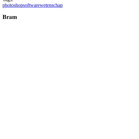
photoshop
software
wetenschap
Bram