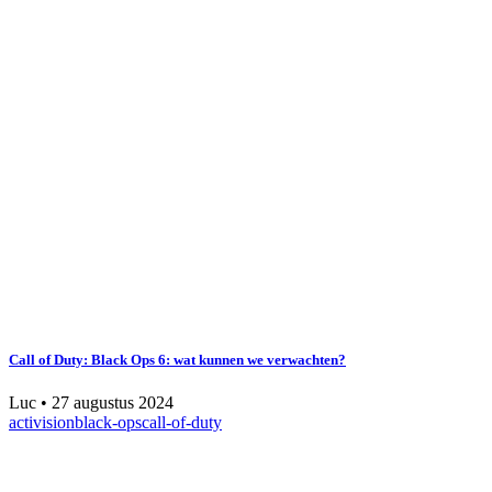
Call of Duty: Black Ops 6: wat kunnen we verwachten?
Luc
•
27 augustus 2024
activision
black-ops
call-of-duty