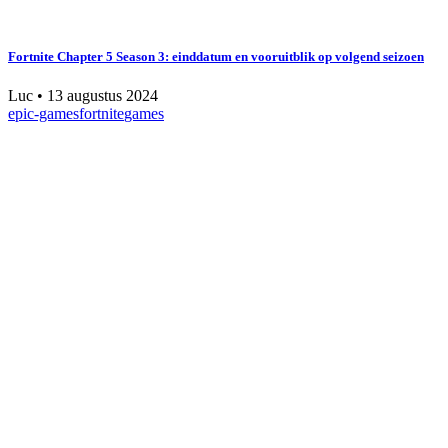
Fortnite Chapter 5 Season 3: einddatum en vooruitblik op volgend seizoen
Luc
•
13 augustus 2024
epic-games
fortnite
games