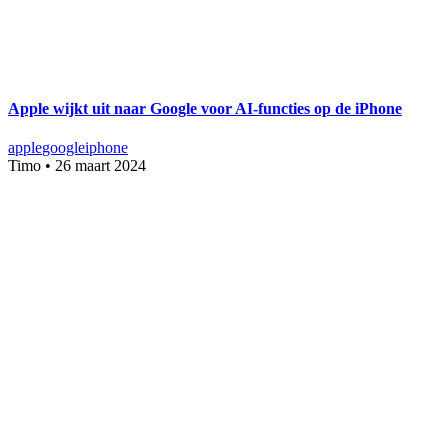
Apple wijkt uit naar Google voor AI-functies op de iPhone
apple
google
iphone
Timo
•
26 maart 2024