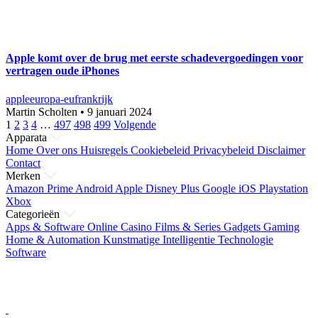
Apple komt over de brug met eerste schadevergoedingen voor
vertragen oude iPhones
apple
europa-eu
frankrijk
Martin Scholten
•
9 januari 2024
Berichten
1
2
3
4
…
497
498
499
Volgende
Apparata
paginering
Home
Over ons
Huisregels
Cookiebeleid
Privacybeleid
Disclaimer
Contact
Merken
Amazon Prime
Android
Apple
Disney Plus
Google
iOS
Playstation
Xbox
Categorieën
Apps & Software
Online Casino
Films & Series
Gadgets
Gaming
Home & Automation
Kunstmatige Intelligentie
Technologie
Software