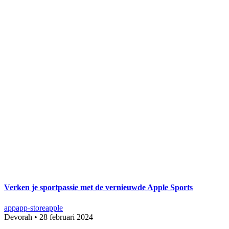
Verken je sportpassie met de vernieuwde Apple Sports
app
app-store
apple
Devorah
•
28 februari 2024