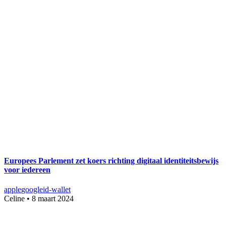
Europees Parlement zet koers richting digitaal identiteitsbewijs
voor iedereen
apple
google
id-wallet
Celine
•
8 maart 2024