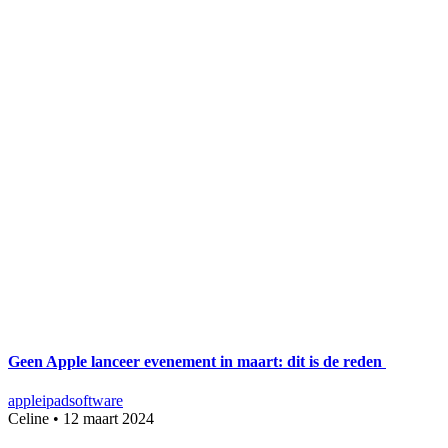
Geen Apple lanceer evenement in maart: dit is de reden
apple
ipad
software
Celine
•
12 maart 2024