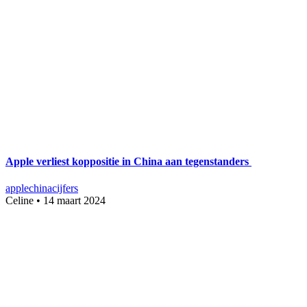
Apple verliest koppositie in China aan tegenstanders
apple
china
cijfers
Celine
•
14 maart 2024