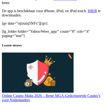
beter.
De app is beschikbaar voor iPhone, iPod, en iPod touch.
HIER
te
downloaden.
[gv data=”ojznznj5NFs”][/gv]
[lg_folder folder=”Yahoo/Weer_app/” count=”8″ cols=”4″
paging=”true”]
Laatste nieuws
Online Casino Malta 2026 – Beste MGA-Gelicenseerde Casino’s
voor Nederlanders