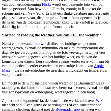
van dochteronderneming
Flickr
wordt een passende foto van jou
locatie getoond. Van bewolkt in Utrecht, zonnig in Rome tot de
schemering van New York. Er lijkt een flinke database met relevante
plaatjes klaar te staan, die je in groot formaat kunt openen als je op
de naam van de fotograaf rechtsonder klikt. Of je kantelt je iDevice,
dan krijg je de foto ook in groot formaat te zien.
‘Instead of reading the weather, you can SEE the weather.’
Naast een relevante
foto
wordt direct de huidige temperatuur
weergegeven, evenals de minimum- en maximumtemperatuur die
dag. Swipe vervolgens omhoog en de foto vervaagd terwijl er een
overzicht wordt gegeven van het huidige weer, en dat van de
komende vier dagen. Een swipebewegeing verder en je komt aan bij
een nog gedetailleerder overzicht en een stukje kaart – van
Apple
Maps
– die na uitvergroting de neerslag, windkracht en temperatuur
van je locatie toont.
En mocht je de windsnelheid willen weten of de Barometer graag
raadplegen, dat komt in het laatste scherm naar voren, evenals de tijd
van zonsopkomst en -ondergang, weergegeven in een boog.
Zijn er ook minpunten? Ja, de kaartfunctie werkt, zelfs over
WiFi
,
niet echt snel. Even gauw de neerslagkans of een aanstormende
cumulus checken, dat gaat met de
Buienradar-app
net even wat