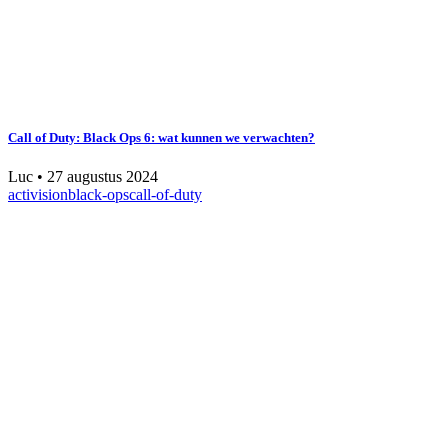
Call of Duty: Black Ops 6: wat kunnen we verwachten?
Luc
•
27 augustus 2024
activision
black-ops
call-of-duty