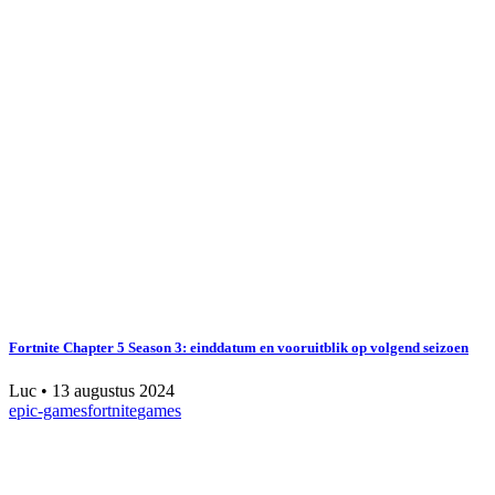
Fortnite Chapter 5 Season 3: einddatum en vooruitblik op volgend seizoen
Luc
•
13 augustus 2024
epic-games
fortnite
games