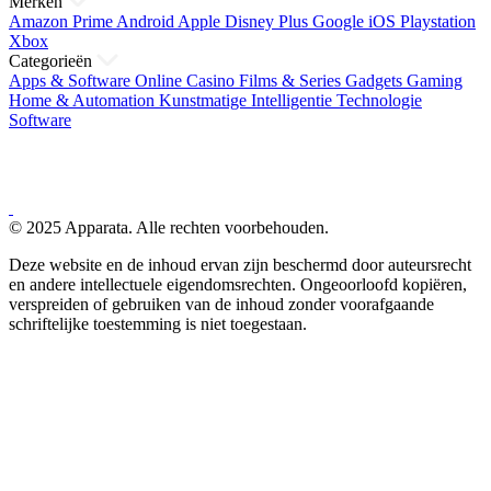
Merken
Amazon Prime
Android
Apple
Disney Plus
Google
iOS
Playstation
Xbox
Categorieën
Apps & Software
Online Casino
Films & Series
Gadgets
Gaming
Home & Automation
Kunstmatige Intelligentie
Technologie
Software
© 2025 Apparata. Alle rechten voorbehouden.
Deze website en de inhoud ervan zijn beschermd door auteursrecht
en andere intellectuele eigendomsrechten. Ongeoorloofd kopiëren,
verspreiden of gebruiken van de inhoud zonder voorafgaande
schriftelijke toestemming is niet toegestaan.