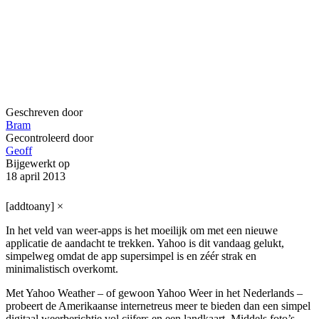
Geschreven door
Bram
Gecontroleerd door
Geoff
Bijgewerkt op
18 april 2013
[addtoany]
×
In het veld van weer-apps is het moeilijk om met een nieuwe
applicatie de aandacht te trekken. Yahoo is dit vandaag gelukt,
simpelweg omdat de app supersimpel is en zéér strak en
minimalistisch overkomt.
Met Yahoo Weather – of gewoon Yahoo Weer in het Nederlands –
probeert de Amerikaanse internetreus meer te bieden dan een simpel
digitaal weerberichtje vol cijfers en een landkaart. Middels foto’s