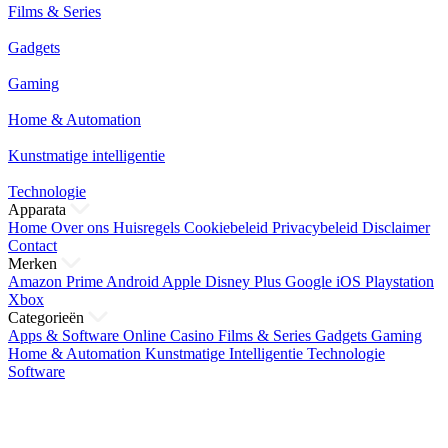
Films & Series
Gadgets
Gaming
Home & Automation
Kunstmatige intelligentie
Technologie
Apparata
Home
Over ons
Huisregels
Cookiebeleid
Privacybeleid
Disclaimer
Contact
Merken
Amazon Prime
Android
Apple
Disney Plus
Google
iOS
Playstation
Xbox
Categorieën
Apps & Software
Online Casino
Films & Series
Gadgets
Gaming
Home & Automation
Kunstmatige Intelligentie
Technologie
Software