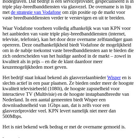
Bodegraven. Dat bedrijf is een serviceprovider, gespecialiseerd is in
triple play-breedbanddiensten via glasvezel. De overname is in lijn
met
de strategie van Vodafone
om zijn positie op de markt voor
vaste breedbanddiensten verder te verstevigen en uit te breiden.
Waar Vodafone voorheen volledig afhankelijk was van KPN voor
het aanbieden van vaste triple play-breedbanddiensten (internet,
televisie, telefonie), kan het door deze overname zelfstandiger gaan
opereren. Deze onafhankelijkheid biedt Vodafone de mogelijkheid
om in de nabije toekomst vaste breedbanddiensten aan te bieden die
zich onderscheiden van het huidige aanbod in de markt – zowel in
kwaliteit als in prijs – en die de klant daardoor meer
keuzemogelijkheden moet geven.
Het bedrijf staat lokaal bekend als glasvezelaanbieder
Wisper
en is
slechts actief in een paar plaatsen. Ze bieden onder meer de hoogste
kwaliteit televisiebeeld (1080i), de hoogste zapsnelheid voor
interactieve TV (Multivisie) en de hoogste instapbandbreedte van
Nederland. In een aantal gemeenten biedt Wisper een
downloadsnelheid van 1Gbps aan, dat is zelfs voor een
glasvezelprovider veel. KPN levert namelijk niet meer dan
500Mbps.
Het is niet bekend welk bedrag er met de overname gemoeid is.