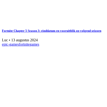
Fortnite Chapter 5 Season 3: einddatum en vooruitblik op volgend seizoen
Luc
•
13 augustus 2024
epic-games
fortnite
games