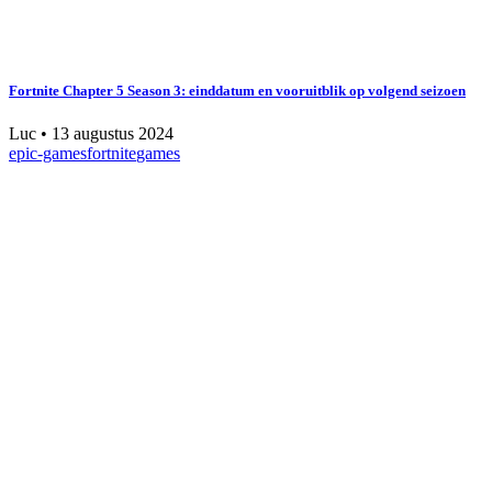
Fortnite Chapter 5 Season 3: einddatum en vooruitblik op volgend seizoen
Luc
•
13 augustus 2024
epic-games
fortnite
games