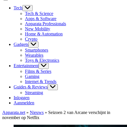
Tech
Tech & Science
Apps & Software
Apparata Professionals
New Mobility
Home & Automation
Crypto
Gadgets
Smartphones
Wearables
Toys & Electronics
Entertainment
Films & Series
Gaming
Internet & Trends
Guides & Reviews
Streaming
Inloggen
Aanmelden
Apparata.net
»
Nieuws
»
Seizoen 2 van Arcane verschijnt in
november op Netflix