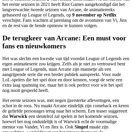
het eerste seizoen in 2021 heeft Riot Games aangekondigd dat het
langverwachte tweede seizoen van Arcane, de animatiereeks
gebaseerd op League of Legends, op
9 november op Netflix
verschijnt. Fans wachten al jarenlang om de avonturen van Vi, Jinx
en de rest van de bende opnieuw te kunnen volgen.
De terugkeer van Arcane: Een must voor
fans en nieuwkomers
Het was slechts een kwestie van tijd voordat League of Legends een
eigen animatieserie zou krijgen. Zelfs als je niet zo vertrouwd bent
met League of Legends, staat Arcane zijn mannetje als een
aangrijpende serie die een breder publiek aanspreekt. Voor oude
LoL-spelers die het spel door en door kennen, voegt de serie een
extra laag spanning toe, maar het is ook perfect voor wie het spel
nog nooit gespeeld heeft.
Het eerste seizoen was, met negen ijzersterke afleveringen, een
schot in de roos. Nu maakt Arcane eindelijk zijn comeback en keren
de geliefde personages terug naar het scherm. Een teaser suggereert
dat
Warwick
een sleutelrol zal spelen in het komende seizoen,
hoewel het nog onduidelijk is of Warwick echt de voormalige
mentor van Vander, Vi en Jinx is. Ook
Singed
maakt zijn