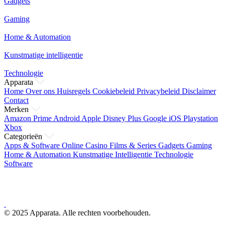
Gadgets
Gaming
Home & Automation
Kunstmatige intelligentie
Technologie
Apparata
Home
Over ons
Huisregels
Cookiebeleid
Privacybeleid
Disclaimer
Contact
Merken
Amazon Prime
Android
Apple
Disney Plus
Google
iOS
Playstation
Xbox
Categorieën
Apps & Software
Online Casino
Films & Series
Gadgets
Gaming
Home & Automation
Kunstmatige Intelligentie
Technologie
Software
© 2025 Apparata. Alle rechten voorbehouden.