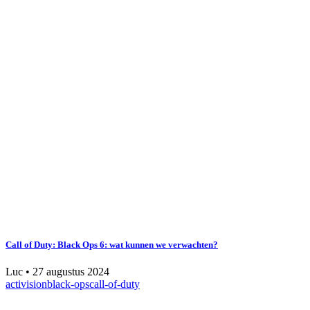
Call of Duty: Black Ops 6: wat kunnen we verwachten?
Luc
•
27 augustus 2024
activision
black-ops
call-of-duty