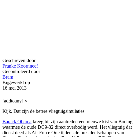
Geschreven door
Franke Koornneef
Gecontroleerd door
Bram
Bijgewerkt op
16 mei 2013
[addtoany]
×
Kijk. Dat zijn de betere vliegtuigsimulaties.
Barack Obama
kreeg bij zijn aantreden een nieuwe kist van Boeing,
waarmee de oude DC9-32 direct overbodig werd. Het vliegtuig dat
dienst deed als Air Force One tijdens de presidentschappen van