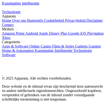
Kunstmatige intelligentie
Technologie
Apparata
Home
Over ons
Huisregels
Cookiebeleid
Privacybeleid
Disclaimer
Contact
Merken
Amazon Prime
Android
Apple
Disney Plus
Google
iOS
Playstation
Xbox
Categorieën
Apps & Software
Online Casino
Films & Series
Gadgets
Gaming
Home & Automation
Kunstmatige Intelligentie
Technologie
Software
© 2025 Apparata. Alle rechten voorbehouden.
Deze website en de inhoud ervan zijn beschermd door auteursrecht
en andere intellectuele eigendomsrechten. Ongeoorloofd kopiëren,
verspreiden of gebruiken van de inhoud zonder voorafgaande
schriftelijke toestemming is niet toegestaan.