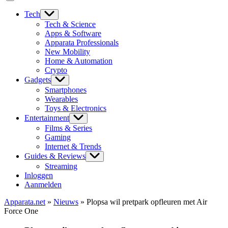
Tech
Tech & Science
Apps & Software
Apparata Professionals
New Mobility
Home & Automation
Crypto
Gadgets
Smartphones
Wearables
Toys & Electronics
Entertainment
Films & Series
Gaming
Internet & Trends
Guides & Reviews
Streaming
Inloggen
Aanmelden
Apparata.net
»
Nieuws
»
Plopsa wil pretpark opfleuren met Air
Force One