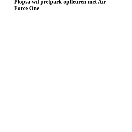
Plopsa wil pretpark opfleuren met Air
Force One