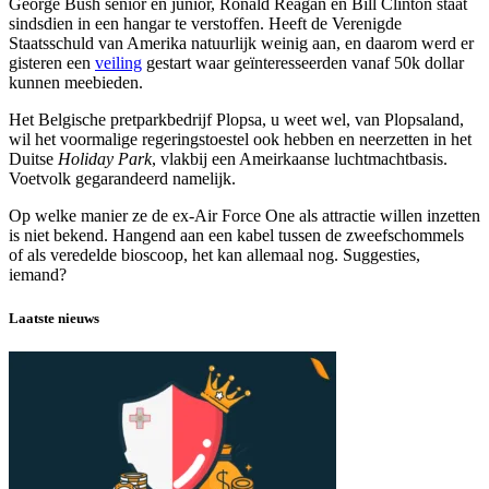
George Bush senior en junior, Ronald Reagan en Bill Clinton staat
sindsdien in een hangar te verstoffen. Heeft de Verenigde
Staatsschuld van Amerika natuurlijk weinig aan, en daarom werd er
gisteren een
veiling
gestart waar geïnteresseerden vanaf 50k dollar
kunnen meebieden.
Het Belgische pretparkbedrijf Plopsa, u weet wel, van Plopsaland,
wil het voormalige regeringstoestel ook hebben en neerzetten in het
Duitse
Holiday Park
, vlakbij een Ameirkaanse luchtmachtbasis.
Voetvolk gegarandeerd namelijk.
Op welke manier ze de ex-Air Force One als attractie willen inzetten
is niet bekend. Hangend aan een kabel tussen de zweefschommels
of als veredelde bioscoop, het kan allemaal nog. Suggesties,
iemand?
Laatste nieuws