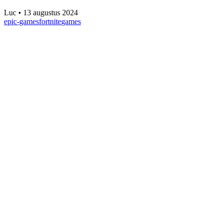
Luc
•
13 augustus 2024
epic-games
fortnite
games