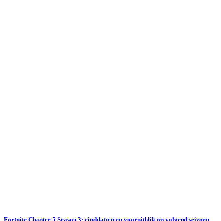
Fortnite Chapter 5 Season 3: einddatum en vooruitblik op volgend seizoen