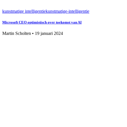
kunstmatige intelligentie
kunstmatige-intelligentie
Microsoft CEO optimistisch over toekomst van AI
Martin Scholten
•
19 januari 2024