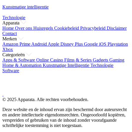
Kunstmatige intelligentie
Technologie
Apparata
Home
Over ons
Huisregels
Cookiebeleid
Privacybeleid
Disclaimer
Contact
Merken
Amazon Prime
Android
Apple
Disney Plus
Google
iOS
Playstation
Xbox
Categorieën
Apps & Software
Online Casino
Films & Series
Gadgets
Gaming
Home & Automation
Kunstmatige Intelligentie
Technologie
Software
© 2025 Apparata. Alle rechten voorbehouden.
Deze website en de inhoud ervan zijn beschermd door auteursrecht
en andere intellectuele eigendomsrechten. Ongeoorloofd kopiëren,
verspreiden of gebruiken van de inhoud zonder voorafgaande
schriftelijke toestemming is niet toegestaan.