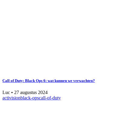
Call of Duty: Black Ops 6: wat kunnen we verwachten?
Luc
•
27 augustus 2024
activision
black-ops
call-of-duty