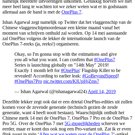
namelijk meerdere uitvoeringen uitkomen. Gelukkig hoeven we niet
meer heel lang te wachten tot we zeker weten wat er in godsnaam
allemaal aan de hand is met de
OnePlus 7
.
Ishan Agarwal zegt namelijk op Twitter dat het vlaggenschip van de
Chinese vlaggenschipmoordenaar een kleine maand vanaf het
moment van schrijven onthuld zal worden. Op 14 mei aanstaande
zal OnePlus volgens de lekker de internationale launch van de
OnePlus 7-reeks (ja, reeks!) organiseren.
Okay, so I'm gonna stop with the estimations and give
you all what you want. I can confirm that
#OnePlus7
Series is launching globally on "14th May" 2019!
Exactly 1 month left for
#OnePlus
' Flagship Killer to be
revealed! According to earlier leak:
#GoBeyondSpeed
!
#OnePlus7Pro
pic.twitter.com/KlUpHjZms7
— Ishan Agarwal (@ishanagarwal24)
April 14, 2019
Dezelfde lekker zegt ook dat er een drietal OnePlus-edities uit zullen
komen voor de zevende generatie (technisch gezien de zesde
generatie, want 4 heeft nooit bestaan). Waarschijnlijk onthult het
Chinese merk 14 mei de OnePlus 7, OnePlus 7 Pro en de OnePlus 7
Pro 5G. Over de OnePlus 7 met
5G-mogelijkheden
schreven we
eerder, maar er komt dus ook nog een Pro-variant uit. Zat ik er even
flink naast in mijn ‘
Alles wat we weten over de OnePlus 7
‘-artikel.