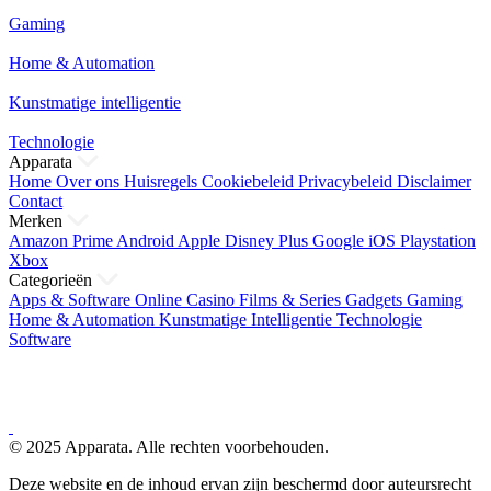
Gaming
Home & Automation
Kunstmatige intelligentie
Technologie
Apparata
Home
Over ons
Huisregels
Cookiebeleid
Privacybeleid
Disclaimer
Contact
Merken
Amazon Prime
Android
Apple
Disney Plus
Google
iOS
Playstation
Xbox
Categorieën
Apps & Software
Online Casino
Films & Series
Gadgets
Gaming
Home & Automation
Kunstmatige Intelligentie
Technologie
Software
© 2025 Apparata. Alle rechten voorbehouden.
Deze website en de inhoud ervan zijn beschermd door auteursrecht