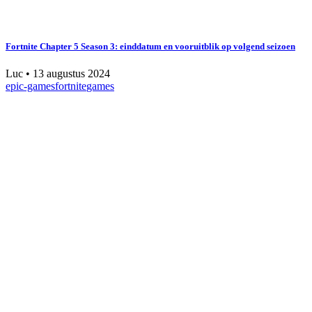
Fortnite Chapter 5 Season 3: einddatum en vooruitblik op volgend seizoen
Luc
•
13 augustus 2024
epic-games
fortnite
games