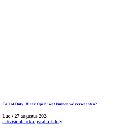
Call of Duty: Black Ops 6: wat kunnen we verwachten?
Luc
•
27 augustus 2024
activision
black-ops
call-of-duty