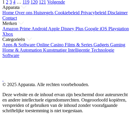
Berichten
1
2
3
4
…
119
120
121
Volgende
Apparata
paginering
Home
Over ons
Huisregels
Cookiebeleid
Privacybeleid
Disclaimer
Contact
Merken
Amazon Prime
Android
Apple
Disney Plus
Google
iOS
Playstation
Xbox
Categorieën
Apps & Software
Online Casino
Films & Series
Gadgets
Gaming
Home & Automation
Kunstmatige Intelligentie
Technologie
Software
© 2025 Apparata. Alle rechten voorbehouden.
Deze website en de inhoud ervan zijn beschermd door auteursrecht
en andere intellectuele eigendomsrechten. Ongeoorloofd kopiëren,
verspreiden of gebruiken van de inhoud zonder voorafgaande
schriftelijke toestemming is niet toegestaan.