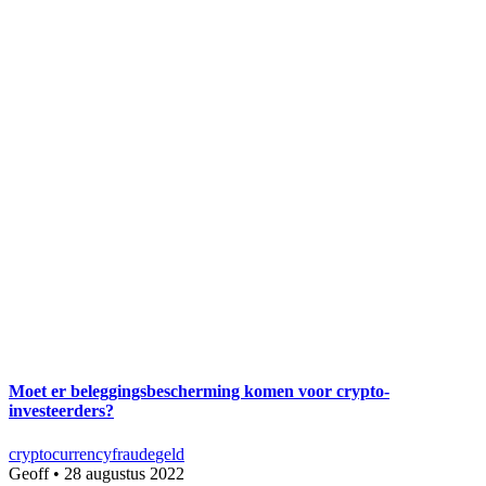
Moet er beleggingsbescherming komen voor crypto-
investeerders?
cryptocurrency
fraude
geld
Geoff
•
28 augustus 2022