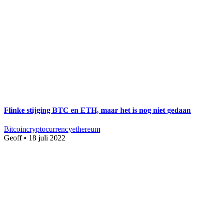
Flinke stijging BTC en ETH, maar het is nog niet gedaan
Bitcoin
cryptocurrency
ethereum
Geoff
•
18 juli 2022