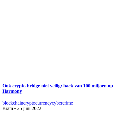
Ook crypto bridge niet veilig: hack van 100 miljoen op
Harmony
blockchain
cryptocurrency
cybercrime
Bram
•
25 juni 2022