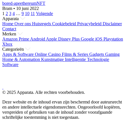
bored-ape
ethereum
NFT
Bram
•
10 juni 2022
Berichten
1
2
3
4
…
9
10
11
Volgende
Apparata
paginering
Home
Over ons
Huisregels
Cookiebeleid
Privacybeleid
Disclaimer
Contact
Merken
Amazon Prime
Android
Apple
Disney Plus
Google
iOS
Playstation
Xbox
Categorieën
Apps & Software
Online Casino
Films & Series
Gadgets
Gaming
Home & Automation
Kunstmatige Intelligentie
Technologie
Software
© 2025 Apparata. Alle rechten voorbehouden.
Deze website en de inhoud ervan zijn beschermd door auteursrecht
en andere intellectuele eigendomsrechten. Ongeoorloofd kopiëren,
verspreiden of gebruiken van de inhoud zonder voorafgaande
schriftelijke toestemming is niet toegestaan.