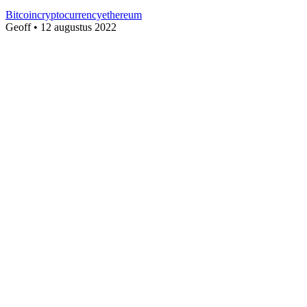
Bitcoin
cryptocurrency
ethereum
Geoff
•
12 augustus 2022