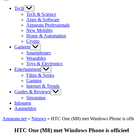
Tech
Tech & Science
Apps & Software
Apparata Professionals
New Mobility
Home & Automation
Crypto
Gadgets
Smartphones
Wearables
Toys & Electronics
Entertainment
Films & Series
Gaming
Internet & Trends
Guides & Reviews
Streaming
Inloggen
Aanmelden
Apparata.net
»
Nieuws
»
HTC One (M8) met Windows Phone is offic
HTC One (M8) met Windows Phone is officieel