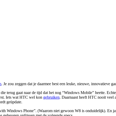
n
. Je zou zeggen dat je daarmee best een leuke, nieuwe, innovatieve g
die terug gaat naar de tijd dat het nog “Windows Mobile” heette. Echt
eest. Iets wat HTC wel kon
gebruiken
. Daarnaast heeft HTC nooit veel 
ordt geüpdate.
h Windows Phone”. (Waarom niet gewoon W8 is onduidelijk). En jawel 
 je geheugen opfrissen met de volgende specs.