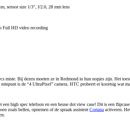
m, sensor size 1/3″, f/2.0, 28 mm lens
0p Full HD video recording
 miste. Bij dezen moeten ze in Redmond in hun nopjes zijn. Het toestel
 minpunt is de “4 UltraPixel” camera. HTC probeert er koortsig wat mar
een high spec telefoon en een heuse dot view case! Dit is een flipcase m
doen zoals bellen, opnemen of de spraak assistent
Cortana
activeren. He
en.