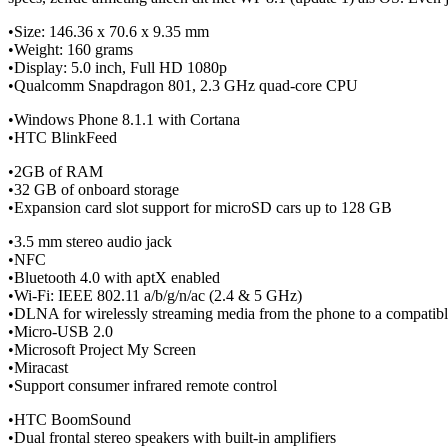
•Size: 146.36 x 70.6 x 9.35 mm
•Weight: 160 grams
•Display: 5.0 inch, Full HD 1080p
•Qualcomm Snapdragon 801, 2.3 GHz quad-core CPU
•Windows Phone 8.1.1 with Cortana
•HTC BlinkFeed
•2GB of RAM
•32 GB of onboard storage
•Expansion card slot support for microSD cars up to 128 GB
•3.5 mm stereo audio jack
•NFC
•Bluetooth 4.0 with aptX enabled
•Wi-Fi: IEEE 802.11 a/b/g/n/ac (2.4 & 5 GHz)
•DLNA for wirelessly streaming media from the phone to a compatib
•Micro-USB 2.0
•Microsoft Project My Screen
•Miracast
•Support consumer infrared remote control
•HTC BoomSound
•Dual frontal stereo speakers with built-in amplifiers