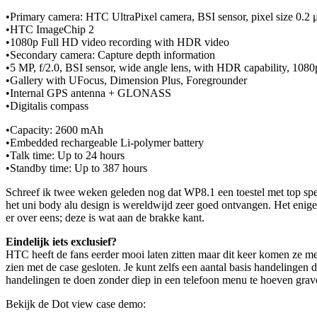
•Primary camera: HTC UltraPixel camera, BSI sensor, pixel size 0.2 μ
•HTC ImageChip 2
•1080p Full HD video recording with HDR video
•Secondary camera: Capture depth information
•5 MP, f/2.0, BSI sensor, wide angle lens, with HDR capability, 108
•Gallery with UFocus, Dimension Plus, Foregrounder
•Internal GPS antenna + GLONASS
•Digitalis compass
•Capacity: 2600 mAh
•Embedded rechargeable Li-polymer battery
•Talk time: Up to 24 hours
•Standby time: Up to 387 hours
Schreef ik twee weken geleden nog dat WP8.1 een toestel met top specs
het uni body alu design is wereldwijd zeer goed ontvangen. Het enige
er over eens; deze is wat aan de brakke kant.
Eindelijk iets exclusief?
HTC heeft de fans eerder mooi laten zitten maar dit keer komen ze met 
zien met de case gesloten. Je kunt zelfs een aantal basis handelingen 
handelingen te doen zonder diep in een telefoon menu te hoeven grav
Bekijk de Dot view case demo: