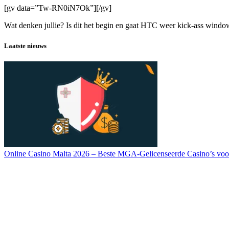
[gv data=”Tw-RN0iN7Ok”][/gv]
Wat denken jullie? Is dit het begin en gaat HTC weer kick-ass windo
Laatste nieuws
Online Casino Malta 2026 – Beste MGA-Gelicenseerde Casino’s voo