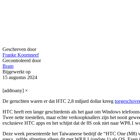
Geschreven door
Franke Koornneef
Gecontroleerd door
Bram
Bijgewerkt op
15 augustus 2024
[addtoany]
×
De geruchten waren er dat HTC 2,8 miljard dollar kreeg
toegeschove
HTC heeft een lange geschiedenis als het gaat om Windows telefoons 
Twee nette toestellen, maar echte verkoopknallers zijn het nooit gew
exclusieve HTC apps en het schijnt dat de 8S ook niet naar WP8.1 w
Deze week presenteerde het Taiwaneese bedrijf de “HTC One (M8) wit
specs, zelfde afmeting alleen dit met WP 8.1 (update 1) als OS. Even