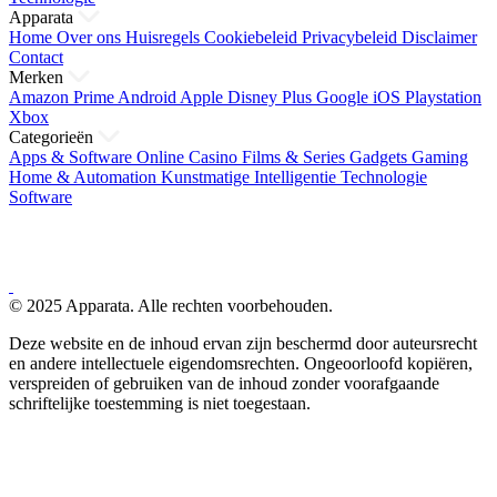
Apparata
Home
Over ons
Huisregels
Cookiebeleid
Privacybeleid
Disclaimer
Contact
Merken
Amazon Prime
Android
Apple
Disney Plus
Google
iOS
Playstation
Xbox
Categorieën
Apps & Software
Online Casino
Films & Series
Gadgets
Gaming
Home & Automation
Kunstmatige Intelligentie
Technologie
Software
© 2025 Apparata. Alle rechten voorbehouden.
Deze website en de inhoud ervan zijn beschermd door auteursrecht
en andere intellectuele eigendomsrechten. Ongeoorloofd kopiëren,
verspreiden of gebruiken van de inhoud zonder voorafgaande
schriftelijke toestemming is niet toegestaan.