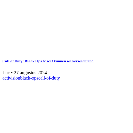
Call of Duty: Black Ops 6: wat kunnen we verwachten?
Luc
•
27 augustus 2024
activision
black-ops
call-of-duty