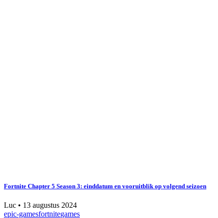
Fortnite Chapter 5 Season 3: einddatum en vooruitblik op volgend seizoen
Luc
•
13 augustus 2024
epic-games
fortnite
games