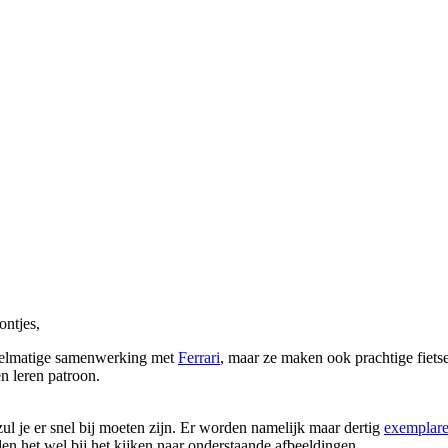
ontjes,
regelmatige samenwerking met
Ferrari
, maar ze maken ook prachtige fietse
n leren patroon.
zul je er snel bij moeten zijn. Er worden namelijk maar dertig
exemplar
n het wel bij het kijken naar onderstaande afbeeldingen.