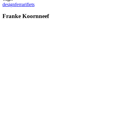
design
ferrari
fiets
Franke Koornneef