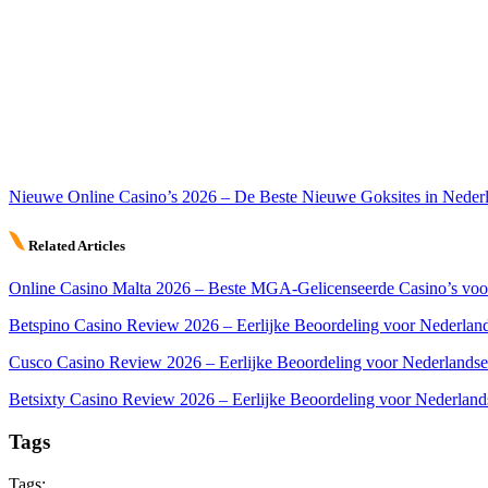
Nieuwe Online Casino’s 2026 – De Beste Nieuwe Goksites in Neder
Related Articles
Online Casino Malta 2026 – Beste MGA-Gelicenseerde Casino’s voo
Betspino Casino Review 2026 – Eerlijke Beoordeling voor Nederland
Cusco Casino Review 2026 – Eerlijke Beoordeling voor Nederlandse
Betsixty Casino Review 2026 – Eerlijke Beoordeling voor Nederland
Tags
Tags: