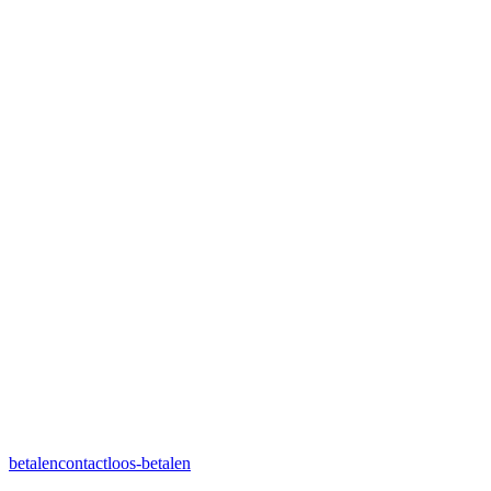
betalen
contactloos-betalen