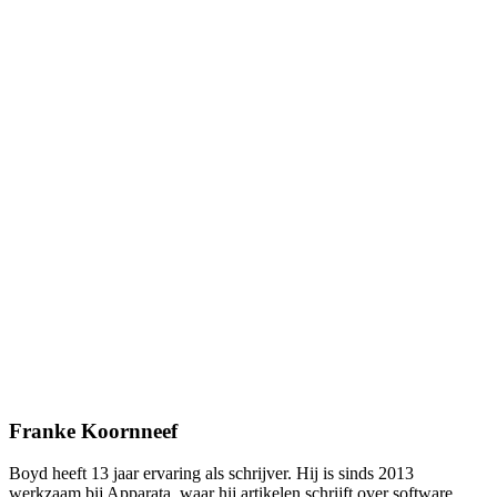
Franke Koornneef
Boyd heeft 13 jaar ervaring als schrijver. Hij is sinds 2013
werkzaam bij Apparata, waar hij artikelen schrijft over software,