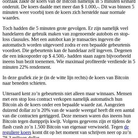
oorzaak zakte de koers van de Bitcoin namelijk in 5 minuten keihard
onderuit. De koers daalde met meer dan $ 1.000,-. Dit was binnen 5
minuten weer voorbij toen de koers zich herstelde naar normale
waardes.
Toch hadden die 5 minuten grote gevolgen. Er zijn namelijk veel
handelaren die gebruik maken van zogenoemde autobots en stop-
loss clausules. Met een autobot kan je transacties ingeven die
automatisch worden uitgevoerd zodra er een bepaalde gebeurtenis
voordoet. Die gebeurtenis kan de handelaar zelf ingeven. Degenen
die een inkooporder op $ 4.500,- hadden staan zagen bijvoorbeeld
ineens hun bezit toenemen. Wie maximaal profiteerde verdiende in 5
minuten 22% rendement.
In deze grafiek zie je (in de witte lijn rechts) de koers van Bitcoin
naar beneden schieten.
Uiteraard kent zo’n gebeurtenis niet alleen maar winnaars. Mensen
met een stop loss contract verkopen namelijk automatisch hun
Bitcoin als de koers onder een bepaalde waarde zat. Aangezien
duizend dollar zo’n 20% van de waarde weergaf heeft dit een aantal
van die contracten getriggerd. Deze mensen waren dus ineens hun
Bitcoin tegen dumpprijs kwijt. Volgens gegevens zijn er tijdens de
flash crash zo’n 1.500 Bitcoin van eigenaar verwisseld. Tegen
de
reguliere koers
komt dit op het moment van schrijven neer op zo’n
78,3 miljoen dollar.