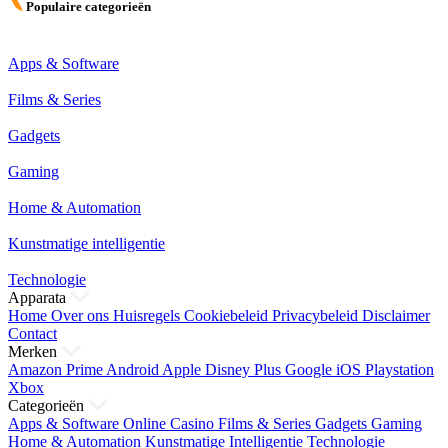
Populaire categorieën
Apps & Software
Films & Series
Gadgets
Gaming
Home & Automation
Kunstmatige intelligentie
Technologie
Apparata
Home
Over ons
Huisregels
Cookiebeleid
Privacybeleid
Disclaimer
Contact
Merken
Amazon Prime
Android
Apple
Disney Plus
Google
iOS
Playstation
Xbox
Categorieën
Apps & Software
Online Casino
Films & Series
Gadgets
Gaming
Home & Automation
Kunstmatige Intelligentie
Technologie