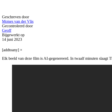
Geschreven door
Moises van der Vlis
Gecontroleerd door
Geoff
Bijgewerkt op
14 juni 2023
[addtoany]
×
Elk beeld van deze film is AI-gegenereerd. In twaalf minuten slaagt T