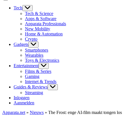
Tech
Tech & Science
Apps & Software
Apparata Professionals
New Mobility
Home & Automation
Crypto
Gadgets
Smartphones
Wearables
Toys & Electronics
Entertainment
Films & Series
Gaming
Internet & Trends
Guides & Reviews
Streaming
Inloggen
Aanmelden
Apparata.net
»
Nieuws
»
The Frost: enge AI-film maakt tongen los