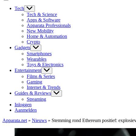
Tech
Tech & Science
Apps & Software
Apparata Professionals
New Mobility
Home & Automation
Crypto
Gadgets
Smartphones
Wearables
Toys & Electronics
Entertainment
Films & Series
Gaming
Internet & Trends
Guides & Reviews
Streaming
Inloggen
Aanmelden
Apparata.net
»
Nieuws
»
Stemming rond Ethereum positief: explosiev