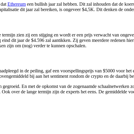
t dat
Ethereum
een bullish jaar zal hebben. Dit zal inhouden dat de koers
italisatie dit jaar zal bereiken, is ongeveer $4,5K. Dit denken de onde
e termijn zien zij een stijging en wordt er een prijs verwacht van ongev
eind dit jaar de $4.596 zal aantikken. Zij geven meerdere redenen hie
ken zijn om (nog) verder te kunnen opschalen.
eegd in de peiling, gaf een voorspellingsprijs van $5000 voor het e
ovengemiddeld bij aan het sentiment rondom de crypto en de daarbij be
 gegroeid. En met de opkomst van de zogenaamde schaalnetwerken zoal
ta. Ook over de lange termijn zijn de experts het eens. De gemiddelde 