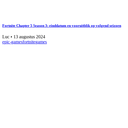
Fortnite Chapter 5 Season 3: einddatum en vooruitblik op volgend seizoen
Luc
•
13 augustus 2024
epic-games
fortnite
games