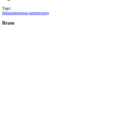
Tags:
films
games
gran-turismo
sony
Bram