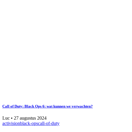
Call of Duty: Black Ops 6: wat kunnen we verwachten?
Luc
•
27 augustus 2024
activision
black-ops
call-of-duty