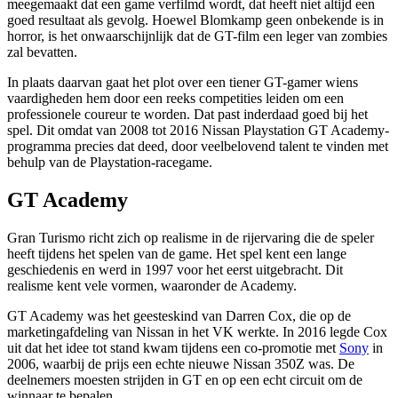
meegemaakt dat een game verfilmd wordt, dat heeft niet altijd een
goed resultaat als gevolg. Hoewel Blomkamp geen onbekende is in
horror, is het onwaarschijnlijk dat de GT-film een ​​leger van zombies
zal bevatten.
In plaats daarvan gaat het plot over een tiener GT-gamer wiens
vaardigheden hem door een reeks competities leiden om een ​​
professionele coureur te worden. Dat past inderdaad goed bij het
spel. Dit omdat van 2008 tot 2016 Nissan Playstation GT Academy-
programma precies dat deed, door veelbelovend talent te vinden met
behulp van de Playstation-racegame.
GT Academy
Gran Turismo richt zich op realisme in de rijervaring die de speler
heeft tijdens het spelen van de game. Het spel kent een lange
geschiedenis en werd in 1997 voor het eerst uitgebracht. Dit
realisme kent vele vormen, waaronder de Academy.
GT Academy was het geesteskind van Darren Cox, die op de
marketingafdeling van Nissan in het VK werkte. In 2016 legde Cox
uit dat het idee tot stand kwam tijdens een co-promotie met
Sony
in
2006, waarbij de prijs een echte nieuwe Nissan 350Z was. De
deelnemers moesten strijden in GT en op een echt circuit om de
winnaar te bepalen.