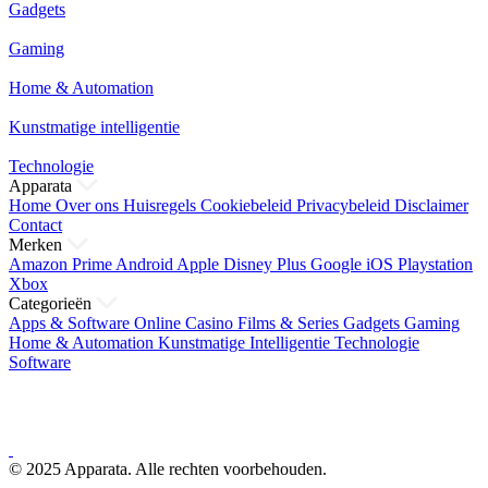
Gadgets
Gaming
Home & Automation
Kunstmatige intelligentie
Technologie
Apparata
Home
Over ons
Huisregels
Cookiebeleid
Privacybeleid
Disclaimer
Contact
Merken
Amazon Prime
Android
Apple
Disney Plus
Google
iOS
Playstation
Xbox
Categorieën
Apps & Software
Online Casino
Films & Series
Gadgets
Gaming
Home & Automation
Kunstmatige Intelligentie
Technologie
Software
© 2025 Apparata. Alle rechten voorbehouden.