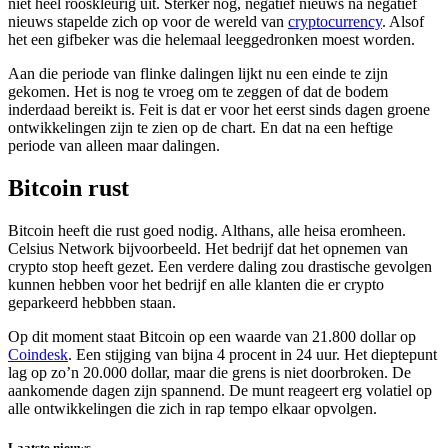
niet heel rooskleurig uit. Sterker nog, negatief nieuws na negatief
nieuws stapelde zich op voor de wereld van
cryptocurrency
. Alsof
het een gifbeker was die helemaal leeggedronken moest worden.
Aan die periode van flinke dalingen lijkt nu een einde te zijn
gekomen. Het is nog te vroeg om te zeggen of dat de bodem
inderdaad bereikt is. Feit is dat er voor het eerst sinds dagen groene
ontwikkelingen zijn te zien op de chart. En dat na een heftige
periode van alleen maar dalingen.
Bitcoin rust
Bitcoin heeft die rust goed nodig. Althans, alle heisa eromheen.
Celsius Network bijvoorbeeld. Het bedrijf dat het opnemen van
crypto stop heeft gezet. Een verdere daling zou drastische gevolgen
kunnen hebben voor het bedrijf en alle klanten die er crypto
geparkeerd hebbben staan.
Op dit moment staat Bitcoin op een waarde van 21.800 dollar op
Coindesk
. Een stijging van bijna 4 procent in 24 uur. Het dieptepunt
lag op zo’n 20.000 dollar, maar die grens is niet doorbroken. De
aankomende dagen zijn spannend. De munt reageert erg volatiel op
alle ontwikkelingen die zich in rap tempo elkaar opvolgen.
Laatste nieuws