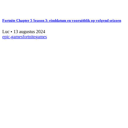
Fortnite Chapter 5 Season 3: einddatum en vooruitblik op volgend seizoen
Luc
•
13 augustus 2024
epic-games
fortnite
games