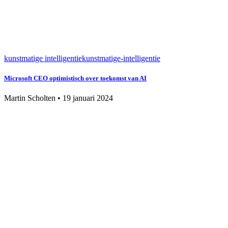
kunstmatige intelligentie
kunstmatige-intelligentie
Microsoft CEO optimistisch over toekomst van AI
Martin Scholten
•
19 januari 2024