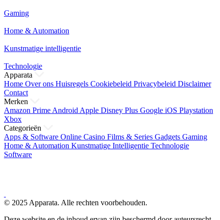
Gaming
Home & Automation
Kunstmatige intelligentie
Technologie
Apparata
Home
Over ons
Huisregels
Cookiebeleid
Privacybeleid
Disclaimer
Contact
Merken
Amazon Prime
Android
Apple
Disney Plus
Google
iOS
Playstation
Xbox
Categorieën
Apps & Software
Online Casino
Films & Series
Gadgets
Gaming
Home & Automation
Kunstmatige Intelligentie
Technologie
Software
© 2025 Apparata. Alle rechten voorbehouden.
Deze website en de inhoud ervan zijn beschermd door auteursrecht