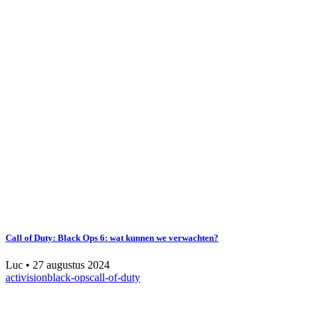
Call of Duty: Black Ops 6: wat kunnen we verwachten?
Luc
•
27 augustus 2024
activision
black-ops
call-of-duty