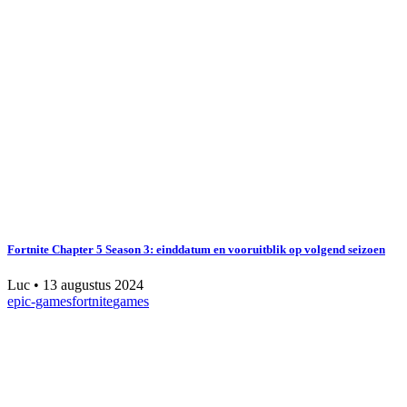
Fortnite Chapter 5 Season 3: einddatum en vooruitblik op volgend seizoen
Luc
•
13 augustus 2024
epic-games
fortnite
games