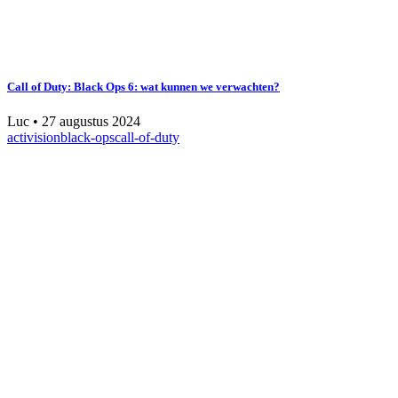
Call of Duty: Black Ops 6: wat kunnen we verwachten?
Luc
•
27 augustus 2024
activision
black-ops
call-of-duty