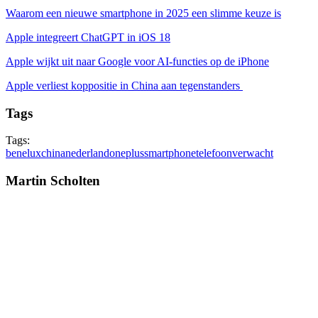
Waarom een nieuwe smartphone in 2025 een slimme keuze is
Apple integreert ChatGPT in iOS 18
Apple wijkt uit naar Google voor AI-functies op de iPhone
Apple verliest koppositie in China aan tegenstanders
Tags
Tags:
benelux
china
nederland
oneplus
smartphone
telefoon
verwacht
Martin Scholten