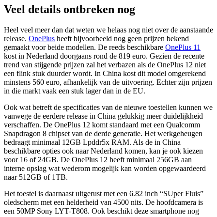
Veel details ontbreken nog
Heel veel meer dan dat weten we helaas nog niet over de aanstaande
release.
OnePlus
heeft bijvoorbeeld nog geen prijzen bekend
gemaakt voor beide modellen. De reeds beschikbare
OnePlus 11
kost in Nederland doorgaans rond de 819 euro. Gezien de recente
trend van stijgende prijzen zal het verbazen als de OnePlus 12 niet
een flink stuk duurder wordt. In China kost dit model omgerekend
minstens 560 euro, afhankelijk van de uitvoering. Echter zijn prijzen
in die markt vaak een stuk lager dan in de EU.
Ook wat betreft de specificaties van de nieuwe toestellen kunnen we
vanwege de eerdere release in China gelukkig meer duidelijkheid
verschaffen. De OnePlus 12 komt standaard met een Qualcomm
Snapdragon 8 chipset van de derde generatie. Het werkgeheugen
bedraagt minimaal 12GB Lpddr5x RAM. Als de in China
beschikbare opties ook naar Nederland komen, kan je ook kiezen
voor 16 of 24GB. De OnePlus 12 heeft minimaal 256GB aan
interne opslag wat wederom mogelijk kan worden opgewaardeerd
naar 512GB of 1TB.
Het toestel is daarnaast uitgerust met een 6.82 inch “SUper Fluis”
oledscherm met een helderheid van 4500 nits. De hoofdcamera is
een 50MP Sony LYT-T808. Ook beschikt deze smartphone nog