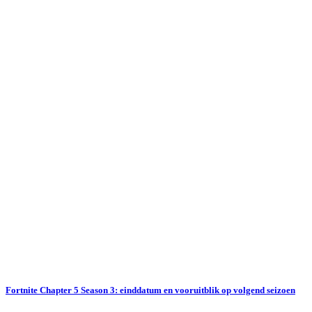
Fortnite Chapter 5 Season 3: einddatum en vooruitblik op volgend seizoen