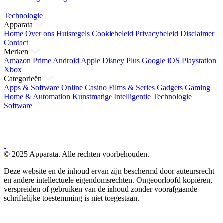
Technologie
Apparata
Home
Over ons
Huisregels
Cookiebeleid
Privacybeleid
Disclaimer
Contact
Merken
Amazon Prime
Android
Apple
Disney Plus
Google
iOS
Playstation
Xbox
Categorieën
Apps & Software
Online Casino
Films & Series
Gadgets
Gaming
Home & Automation
Kunstmatige Intelligentie
Technologie
Software
© 2025 Apparata. Alle rechten voorbehouden.
Deze website en de inhoud ervan zijn beschermd door auteursrecht
en andere intellectuele eigendomsrechten. Ongeoorloofd kopiëren,
verspreiden of gebruiken van de inhoud zonder voorafgaande
schriftelijke toestemming is niet toegestaan.