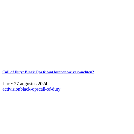
Call of Duty: Black Ops 6: wat kunnen we verwachten?
Luc
•
27 augustus 2024
activision
black-ops
call-of-duty