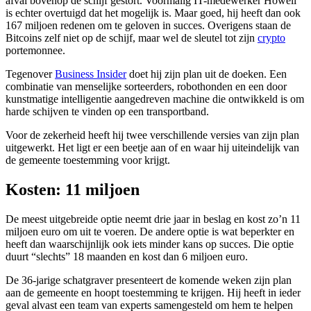
afval bovenop de schijf gestort. Voormalig IT-medewerker Howell
is echter overtuigd dat het mogelijk is. Maar goed, hij heeft dan ook
167 miljoen redenen om te geloven in succes. Overigens staan de
Bitcoins zelf niet op de schijf, maar wel de sleutel tot zijn
crypto
portemonnee.
Tegenover
Business Insider
doet hij zijn plan uit de doeken. Een
combinatie van menselijke sorteerders, robothonden en een door
kunstmatige intelligentie aangedreven machine die ontwikkeld is om
harde schijven te vinden op een transportband.
Voor de zekerheid heeft hij twee verschillende versies van zijn plan
uitgewerkt. Het ligt er een beetje aan of en waar hij uiteindelijk van
de gemeente toestemming voor krijgt.
Kosten: 11 miljoen
De meest uitgebreide optie neemt drie jaar in beslag en kost zo’n 11
miljoen euro om uit te voeren. De andere optie is wat beperkter en
heeft dan waarschijnlijk ook iets minder kans op succes. Die optie
duurt “slechts” 18 maanden en kost dan 6 miljoen euro.
De 36-jarige schatgraver presenteert de komende weken zijn plan
aan de gemeente en hoopt toestemming te krijgen. Hij heeft in ieder
geval alvast een team van experts samengesteld om hem te helpen