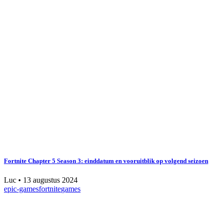
Fortnite Chapter 5 Season 3: einddatum en vooruitblik op volgend seizoen
Luc
•
13 augustus 2024
epic-games
fortnite
games