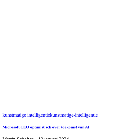
kunstmatige intelligentie
kunstmatige-intelligentie
Microsoft CEO optimistisch over toekomst van AI