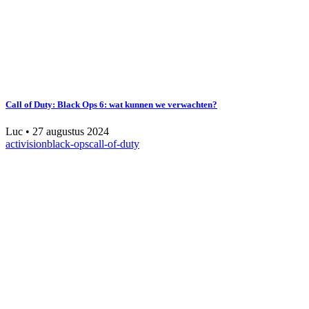
Call of Duty: Black Ops 6: wat kunnen we verwachten?
Luc
•
27 augustus 2024
activision
black-ops
call-of-duty