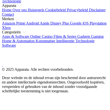
Technologie
Apparata
Home
Over ons
Huisregels
Cookiebeleid
Privacybeleid
Disclaimer
Contact
Merken
Amazon Prime
Android
Apple
Disney Plus
Google
iOS
Playstation
Xbox
Categorieën
Apps & Software
Online Casino
Films & Series
Gadgets
Gaming
Home & Automation
Kunstmatige Intelligentie
Technologie
Software
© 2025 Apparata. Alle rechten voorbehouden.
Deze website en de inhoud ervan zijn beschermd door auteursrecht
en andere intellectuele eigendomsrechten. Ongeoorloofd kopiëren,
verspreiden of gebruiken van de inhoud zonder voorafgaande
schriftelijke toestemming is niet toegestaan.