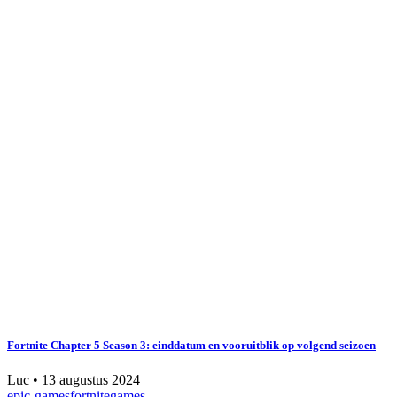
Fortnite Chapter 5 Season 3: einddatum en vooruitblik op volgend seizoen
Luc
•
13 augustus 2024
epic-games
fortnite
games