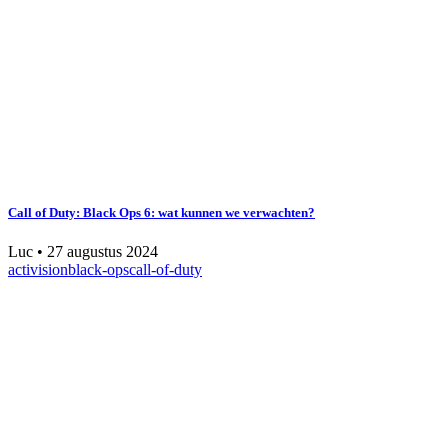
Call of Duty: Black Ops 6: wat kunnen we verwachten?
Luc
•
27 augustus 2024
activision
black-ops
call-of-duty