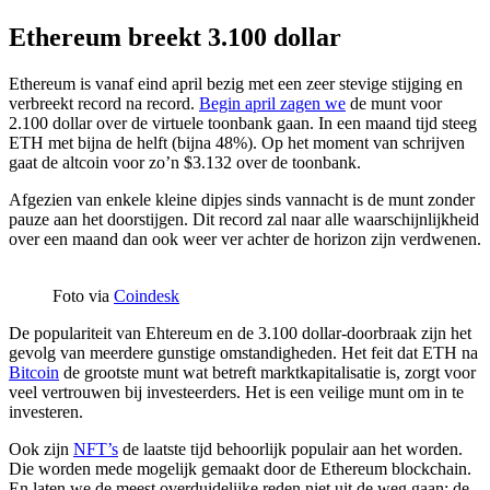
Ethereum breekt 3.100 dollar
Ethereum is vanaf eind april bezig met een zeer stevige stijging en
verbreekt record na record.
Begin april zagen we
de munt voor
2.100 dollar over de virtuele toonbank gaan. In een maand tijd steeg
ETH met bijna de helft (bijna 48%). Op het moment van schrijven
gaat de altcoin voor zo’n $3.132 over de toonbank.
Afgezien van enkele kleine dipjes sinds vannacht is de munt zonder
pauze aan het doorstijgen. Dit record zal naar alle waarschijnlijkheid
over een maand dan ook weer ver achter de horizon zijn verdwenen.
Foto via
Coindesk
De populariteit van Ehtereum en de 3.100 dollar-doorbraak zijn het
gevolg van meerdere gunstige omstandigheden. Het feit dat ETH na
Bitcoin
de grootste munt wat betreft marktkapitalisatie is, zorgt voor
veel vertrouwen bij investeerders. Het is een veilige munt om in te
investeren.
Ook zijn
NFT’s
de laatste tijd behoorlijk populair aan het worden.
Die worden mede mogelijk gemaakt door de Ethereum blockchain.
En laten we de meest overduidelijke reden niet uit de weg gaan; de