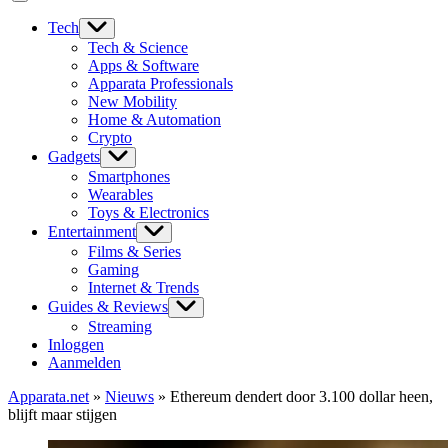
Tech
Tech & Science
Apps & Software
Apparata Professionals
New Mobility
Home & Automation
Crypto
Gadgets
Smartphones
Wearables
Toys & Electronics
Entertainment
Films & Series
Gaming
Internet & Trends
Guides & Reviews
Streaming
Inloggen
Aanmelden
Apparata.net
»
Nieuws
»
Ethereum dendert door 3.100 dollar heen,
blijft maar stijgen