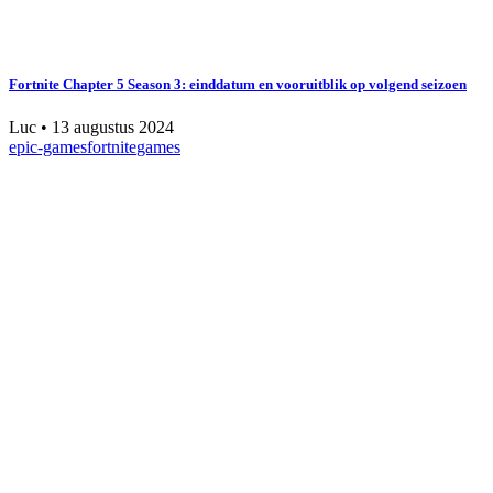
Fortnite Chapter 5 Season 3: einddatum en vooruitblik op volgend seizoen
Luc
•
13 augustus 2024
epic-games
fortnite
games