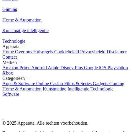
Gaming
Home & Automation
Kunstmatige intelligentie
Technologie
Apparata
Home
Over ons
Huisregels
Cookiebeleid
Privacybeleid
Disclaimer
Contact
Merken
Amazon Prime
Android
Apple
Disney Plus
Google
iOS
Playstation
Xbox
Categorieën
Apps & Software
Online Casino
Films & Series
Gadgets
Gaming
Home & Automation
Kunstmatige Intelligentie
Technologie
Software
© 2025 Apparata. Alle rechten voorbehouden.