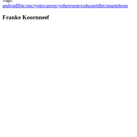
Tags:
android
Bitcoin
cryptocurrency
ethereum
exodus
geld
htc
smartphone
Franke Koornneef