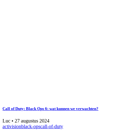
Call of Duty: Black Ops 6: wat kunnen we verwachten?
Luc
•
27 augustus 2024
activision
black-ops
call-of-duty