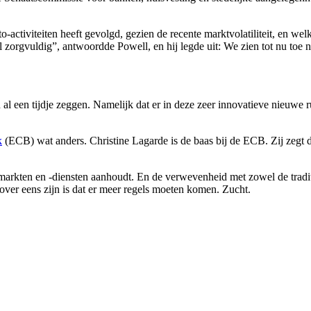
ctiviteiten heeft gevolgd, gezien de recente marktvolatiliteit, en wel
l zorgvuldig”, antwoordde Powell, en hij legde uit: We zien tot nu toe n
n al een tijdje zeggen. Namelijk dat er in deze zeer innovatieve nieuwe 
k
(ECB) wat anders. Christine Lagarde is de baas bij de ECB. Zij zegt dat
vamarkten en -diensten aanhoudt. En de verwevenheid met zowel de tradit
ver eens zijn is dat er meer regels moeten komen. Zucht.