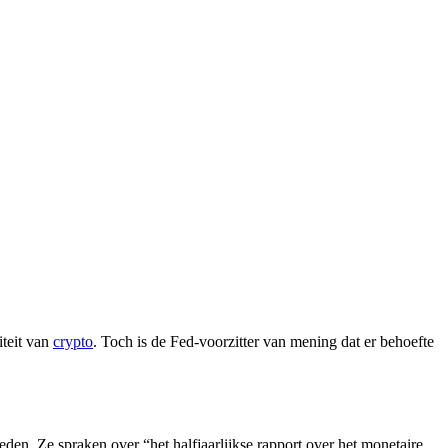
iteit van
crypto
. Toch is de Fed-voorzitter van mening dat er behoefte
en. Ze spraken over “het halfjaarlijkse rapport over het monetaire