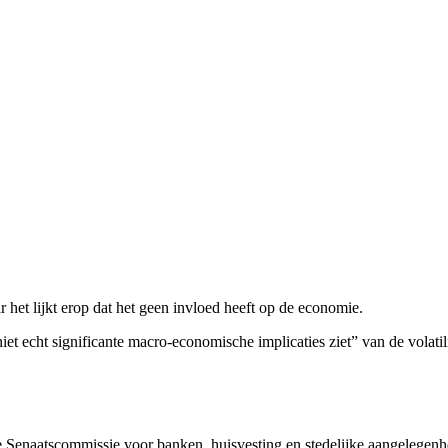
et lijkt erop dat het geen invloed heeft op de economie.
et echt significante macro-economische implicaties ziet” van de volatil
Senaatscommissie voor banken, huisvesting en stedelijke aangelegenhed