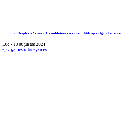
Fortnite Chapter 5 Season 3: einddatum en vooruitblik op volgend seizoen
Luc
•
13 augustus 2024
epic-games
fortnite
games