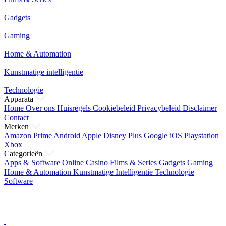
Gadgets
Gaming
Home & Automation
Kunstmatige intelligentie
Technologie
Apparata
Home
Over ons
Huisregels
Cookiebeleid
Privacybeleid
Disclaimer
Contact
Merken
Amazon Prime
Android
Apple
Disney Plus
Google
iOS
Playstation
Xbox
Categorieën
Apps & Software
Online Casino
Films & Series
Gadgets
Gaming
Home & Automation
Kunstmatige Intelligentie
Technologie
Software