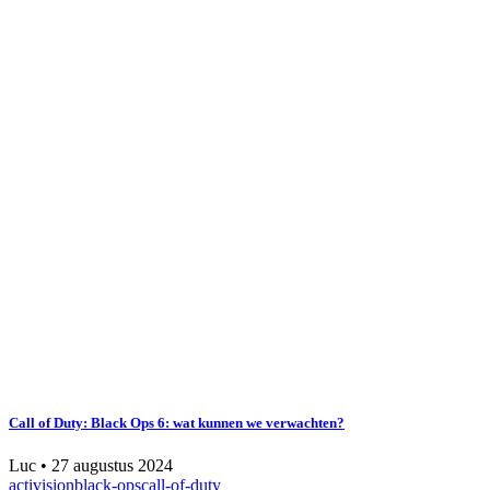
Call of Duty: Black Ops 6: wat kunnen we verwachten?
Luc
•
27 augustus 2024
activision
black-ops
call-of-duty