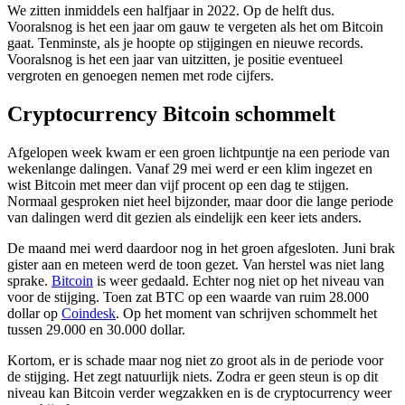
We zitten inmiddels een halfjaar in 2022. Op de helft dus.
Vooralsnog is het een jaar om gauw te vergeten als het om Bitcoin
gaat. Tenminste, als je hoopte op stijgingen en nieuwe records.
Vooralsnog is het een jaar van uitzitten, je positie eventueel
vergroten en genoegen nemen met rode cijfers.
Cryptocurrency Bitcoin schommelt
Afgelopen week kwam er een groen lichtpuntje na een periode van
wekenlange dalingen. Vanaf 29 mei werd er een klim ingezet en
wist Bitcoin met meer dan vijf procent op een dag te stijgen.
Normaal gesproken niet heel bijzonder, maar door die lange periode
van dalingen werd dit gezien als eindelijk een keer iets anders.
De maand mei werd daardoor nog in het groen afgesloten. Juni brak
gister aan en meteen werd de toon gezet. Van herstel was niet lang
sprake.
Bitcoin
is weer gedaald. Echter nog niet op het niveau van
voor de stijging. Toen zat BTC op een waarde van ruim 28.000
dollar op
Coindesk
. Op het moment van schrijven schommelt het
tussen 29.000 en 30.000 dollar.
Kortom, er is schade maar nog niet zo groot als in de periode voor
de stijging. Het zegt natuurlijk niets. Zodra er geen steun is op dit
niveau kan Bitcoin verder wegzakken en is de cryptocurrency weer