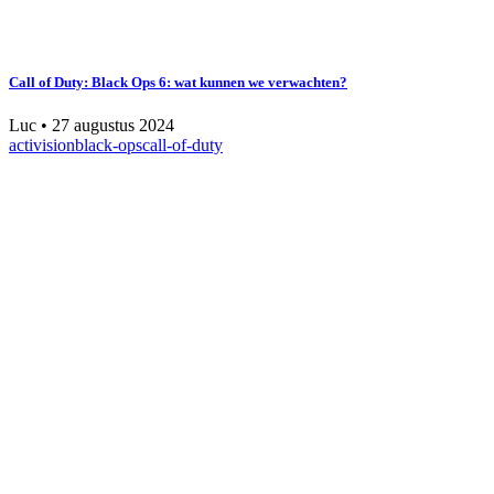
Call of Duty: Black Ops 6: wat kunnen we verwachten?
Luc
•
27 augustus 2024
activision
black-ops
call-of-duty