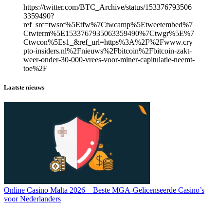
https://twitter.com/BTC_Archive/status/153376793506
3359490?
ref_src=twsrc%5Etfw%7Ctwcamp%5Etweetembed%7
Ctwterm%5E1533767935063359490%7Ctwgr%5E%7
Ctwcon%5Es1_&ref_url=https%3A%2F%2Fwww.cry
pto-insiders.nl%2Fnieuws%2Fbitcoin%2Fbitcoin-zakt-
weer-onder-30-000-vrees-voor-miner-capitulatie-neemt-
toe%2F
Laatste nieuws
Online Casino Malta 2026 – Beste MGA-Gelicenseerde Casino’s
voor Nederlanders