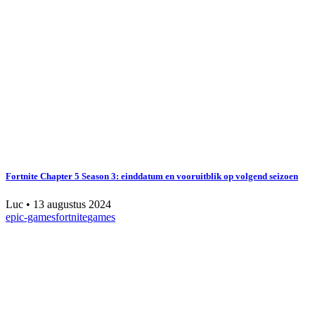
Fortnite Chapter 5 Season 3: einddatum en vooruitblik op volgend seizoen
Luc
•
13 augustus 2024
epic-games
fortnite
games