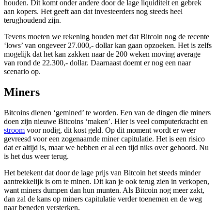
houden. Dit komt onder andere door de lage liquiditeit en gebrek
aan kopers. Het geeft aan dat investeerders nog steeds heel
terughoudend zijn.
Tevens moeten we rekening houden met dat Bitcoin nog de recente
‘lows’ van ongeveer 27.000,- dollar kan gaan opzoeken. Het is zelfs
mogelijk dat het kan zakken naar de 200 weken moving average
van rond de 22.300,- dollar. Daarnaast doemt er nog een naar
scenario op.
Miners
Bitcoins dienen ‘gemined’ te worden. Een van de dingen die miners
doen zijn nieuwe Bitcoins ‘maken’. Hier is veel computerkracht en
stroom
voor nodig, dit kost geld. Op dit moment wordt er weer
gevreesd voor een zogenaamde miner capitulatie. Het is een risico
dat er altijd is, maar we hebben er al een tijd niks over gehoord. Nu
is het dus weer terug.
Het betekent dat door de lage prijs van Bitcoin het steeds minder
aantrekkelijk is om te minen. Dit kan je ook terug zien in verkopen,
want miners dumpen dan hun munten. Als Bitcoin nog meer zakt,
dan zal de kans op miners capitulatie verder toenemen en de weg
naar beneden versterken.