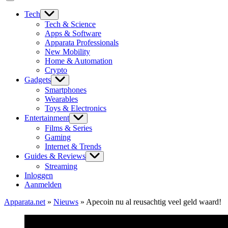
Tech
Tech & Science
Apps & Software
Apparata Professionals
New Mobility
Home & Automation
Crypto
Gadgets
Smartphones
Wearables
Toys & Electronics
Entertainment
Films & Series
Gaming
Internet & Trends
Guides & Reviews
Streaming
Inloggen
Aanmelden
Apparata.net
»
Nieuws
»
Apecoin nu al reusachtig veel geld waard!