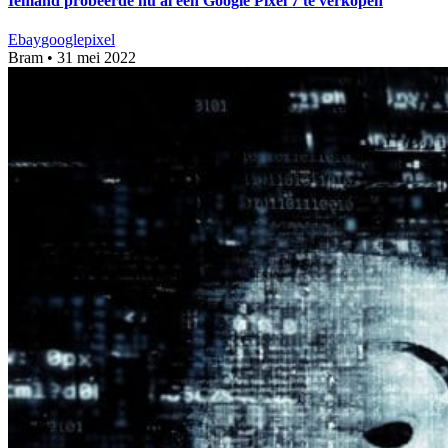
Iemand probeerde nu al een Google Pixel 7 te verkopen
Ebay
google
pixel
Bram
•
31 mei 2022