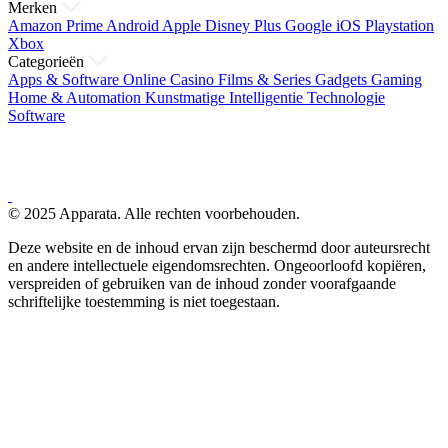
Merken
Amazon Prime
Android
Apple
Disney Plus
Google
iOS
Playstation
Xbox
Categorieën
Apps & Software
Online Casino
Films & Series
Gadgets
Gaming
Home & Automation
Kunstmatige Intelligentie
Technologie
Software
© 2025 Apparata. Alle rechten voorbehouden.
Deze website en de inhoud ervan zijn beschermd door auteursrecht
en andere intellectuele eigendomsrechten. Ongeoorloofd kopiëren,
verspreiden of gebruiken van de inhoud zonder voorafgaande
schriftelijke toestemming is niet toegestaan.