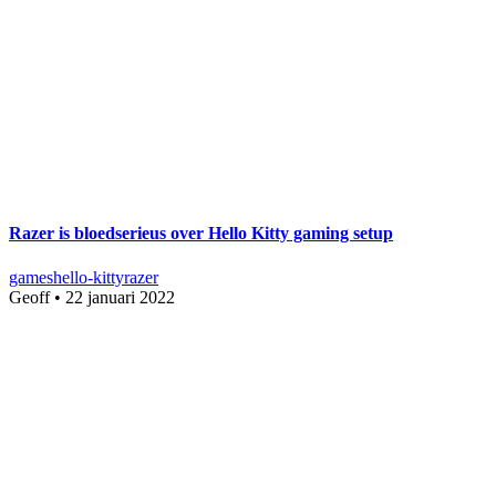
Razer is bloedserieus over Hello Kitty gaming setup
games
hello-kitty
razer
Geoff
•
22 januari 2022