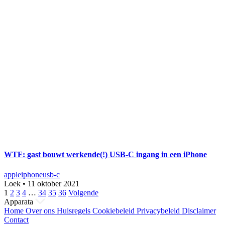
WTF: gast bouwt werkende(!) USB-C ingang in een iPhone
apple
iphone
usb-c
Loek
•
11 oktober 2021
Berichten
1
2
3
4
…
34
35
36
Volgende
Apparata
paginering
Home
Over ons
Huisregels
Cookiebeleid
Privacybeleid
Disclaimer
Contact