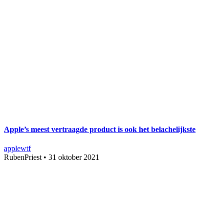
Apple’s meest vertraagde product is ook het belachelijkste
apple
wtf
RubenPriest
•
31 oktober 2021