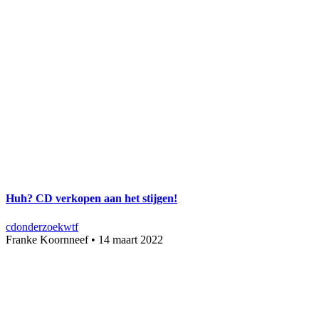
Huh? CD verkopen aan het stijgen!
cd
onderzoek
wtf
Franke Koornneef
•
14 maart 2022