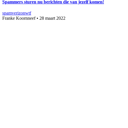
Spammers sturen nu berichten die van jezelf komen!
spam
verizon
wtf
Franke Koornneef
•
28 maart 2022