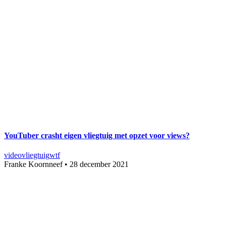
YouTuber crasht eigen vliegtuig met opzet voor views?
video
vliegtuig
wtf
Franke Koornneef
•
28 december 2021