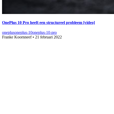
OnePlus 10 Pro heeft een structureel probleem [video]
oneplus
oneplus-10
oneplus-10-pro
Franke Koornneef
•
21 februari 2022