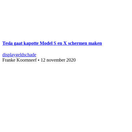
Tesla gaat kapotte Model S en X schermen maken
display
geld
schade
Franke Koornneef
•
12 november 2020