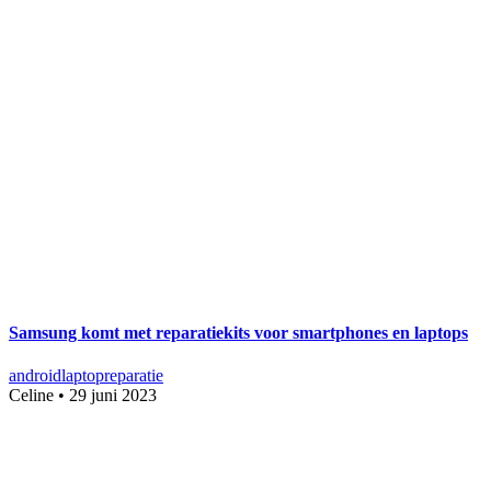
Samsung komt met reparatiekits voor smartphones en laptops
android
laptop
reparatie
Celine
•
29 juni 2023