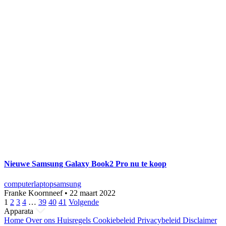
Nieuwe Samsung Galaxy Book2 Pro nu te koop
computer
laptop
samsung
Franke Koornneef
•
22 maart 2022
Berichten
1
2
3
4
…
39
40
41
Volgende
Apparata
paginering
Home
Over ons
Huisregels
Cookiebeleid
Privacybeleid
Disclaimer