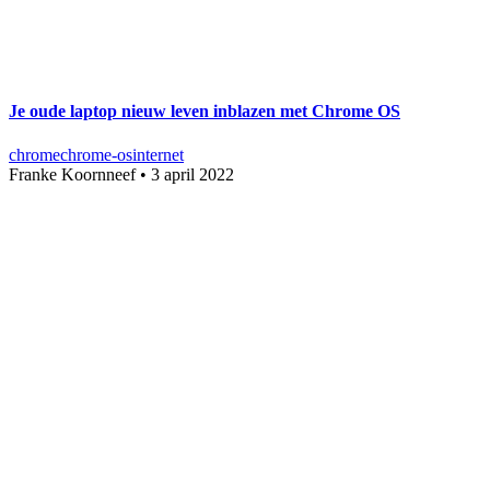
Je oude laptop nieuw leven inblazen met Chrome OS
chrome
chrome-os
internet
Franke Koornneef
•
3 april 2022