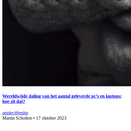
Wereldwijde daling van het aantal geleverde pc’s en laptops:
hoe zit dat?
apple
cijfers
hp
Martin Scholten
•
17 oktober 2023