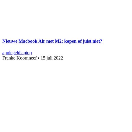
Nieuwe Macbook Air met M2: kopen of juist niet?
apple
geld
laptop
Franke Koornneef
•
15 juli 2022