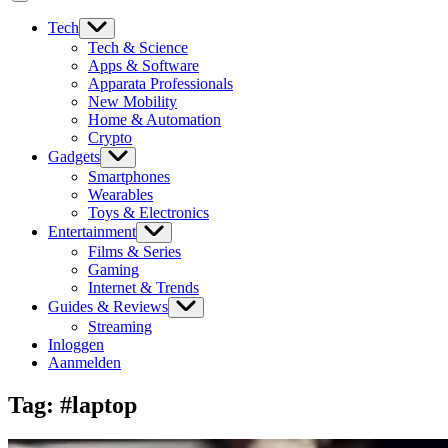
Tech
Tech & Science
Apps & Software
Apparata Professionals
New Mobility
Home & Automation
Crypto
Gadgets
Smartphones
Wearables
Toys & Electronics
Entertainment
Films & Series
Gaming
Internet & Trends
Guides & Reviews
Streaming
Inloggen
Aanmelden
Tag:
#laptop