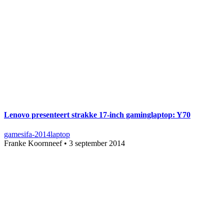
Lenovo presenteert strakke 17-inch gaminglaptop: Y70
games
ifa-2014
laptop
Franke Koornneef
•
3 september 2014