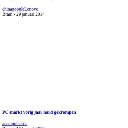
china
google
Lenovo
Bram
•
29 januari 2014
PC-markt vorig jaar hard gekrompen
acer
apple
asus