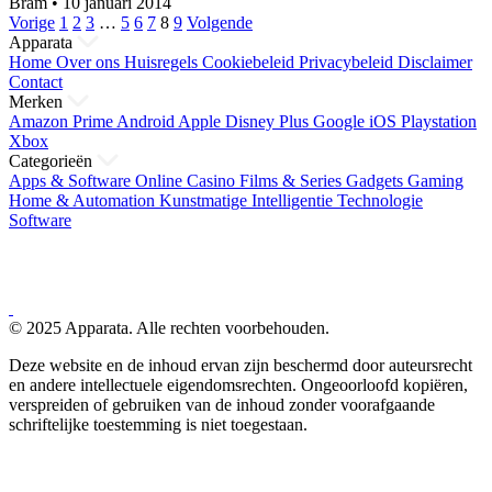
Bram
•
10 januari 2014
Berichten
Vorige
1
2
3
…
5
6
7
8
9
Volgende
Apparata
paginering
Home
Over ons
Huisregels
Cookiebeleid
Privacybeleid
Disclaimer
Contact
Merken
Amazon Prime
Android
Apple
Disney Plus
Google
iOS
Playstation
Xbox
Categorieën
Apps & Software
Online Casino
Films & Series
Gadgets
Gaming
Home & Automation
Kunstmatige Intelligentie
Technologie
Software
© 2025 Apparata. Alle rechten voorbehouden.
Deze website en de inhoud ervan zijn beschermd door auteursrecht
en andere intellectuele eigendomsrechten. Ongeoorloofd kopiëren,
verspreiden of gebruiken van de inhoud zonder voorafgaande
schriftelijke toestemming is niet toegestaan.