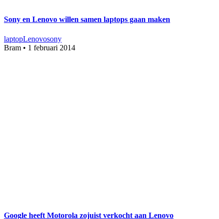
Sony en Lenovo willen samen laptops gaan maken
laptop
Lenovo
sony
Bram
•
1 februari 2014
Google heeft Motorola zojuist verkocht aan Lenovo