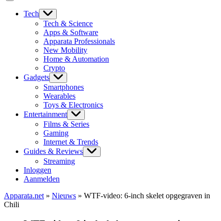
Tech
Tech & Science
Apps & Software
Apparata Professionals
New Mobility
Home & Automation
Crypto
Gadgets
Smartphones
Wearables
Toys & Electronics
Entertainment
Films & Series
Gaming
Internet & Trends
Guides & Reviews
Streaming
Inloggen
Aanmelden
Apparata.net
»
Nieuws
»
WTF-video: 6-inch skelet opgegraven in
Chili