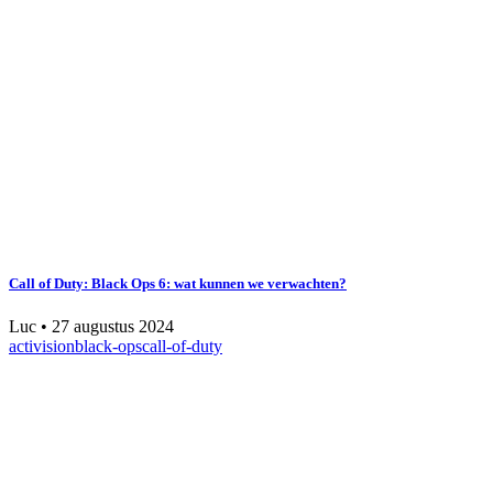
Call of Duty: Black Ops 6: wat kunnen we verwachten?
Luc
•
27 augustus 2024
activision
black-ops
call-of-duty