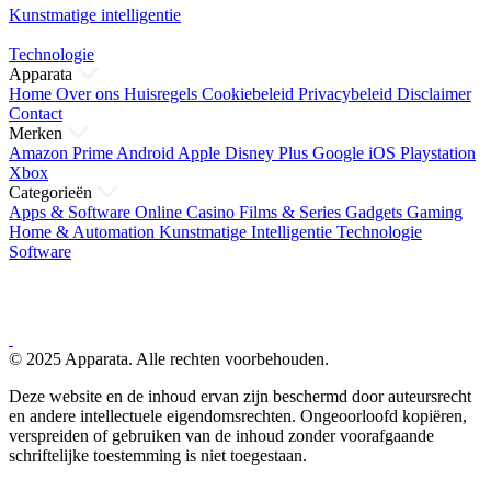
Kunstmatige intelligentie
Technologie
Apparata
Home
Over ons
Huisregels
Cookiebeleid
Privacybeleid
Disclaimer
Contact
Merken
Amazon Prime
Android
Apple
Disney Plus
Google
iOS
Playstation
Xbox
Categorieën
Apps & Software
Online Casino
Films & Series
Gadgets
Gaming
Home & Automation
Kunstmatige Intelligentie
Technologie
Software
© 2025 Apparata. Alle rechten voorbehouden.
Deze website en de inhoud ervan zijn beschermd door auteursrecht
en andere intellectuele eigendomsrechten. Ongeoorloofd kopiëren,
verspreiden of gebruiken van de inhoud zonder voorafgaande
schriftelijke toestemming is niet toegestaan.