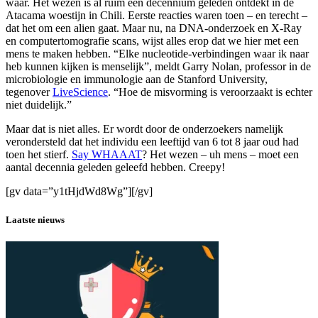
waar. Het wezen is al ruim een decennium geleden ontdekt in de
Atacama woestijn in Chili. Eerste reacties waren toen – en terecht –
dat het om een alien gaat. Maar nu, na DNA-onderzoek en X-Ray
en computertomografie scans, wijst alles erop dat we hier met een
mens te maken hebben. “Elke nucleotide-verbindingen waar ik naar
heb kunnen kijken is menselijk”, meldt Garry Nolan, professor in de
microbiologie en immunologie aan de Stanford University,
tegenover
LiveScience
. “Hoe de misvorming is veroorzaakt is echter
niet duidelijk.”
Maar dat is niet alles. Er wordt door de onderzoekers namelijk
verondersteld dat het individu een leeftijd van 6 tot 8 jaar oud had
toen het stierf.
Say WHAAAT
? Het wezen – uh mens – moet een
aantal decennia geleden geleefd hebben. Creepy!
[gv data=”y1tHjdWd8Wg”][/gv]
Laatste nieuws