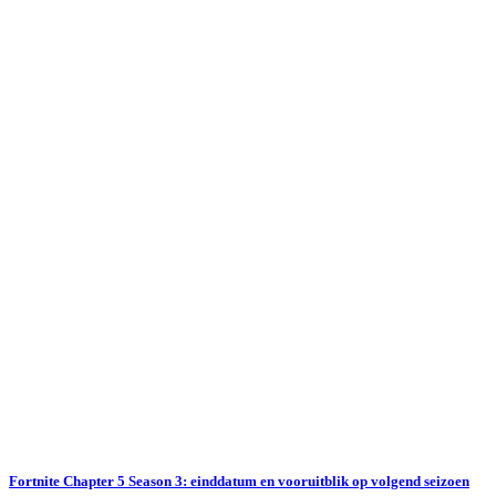
Fortnite Chapter 5 Season 3: einddatum en vooruitblik op volgend seizoen