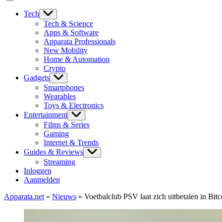
Tech
Tech & Science
Apps & Software
Apparata Professionals
New Mobility
Home & Automation
Crypto
Gadgets
Smartphones
Wearables
Toys & Electronics
Entertainment
Films & Series
Gaming
Internet & Trends
Guides & Reviews
Streaming
Inloggen
Aanmelden
Apparata.net
»
Nieuws
»
Voetbalclub PSV laat zich uitbetalen in Bitc