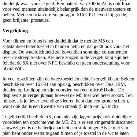
duidelijk waar voor je geld. Een batterij van 3000mAh is ook fraai –
voor veel mensen uiteindelijk belangrijk dan de nieuwste toeters en
bellen. Met een octa-core Snapdragon 616 CPU levert hij goede,
geen briljante, prestaties.
Vergelijking
Voor filmen en fotos is het duidelijk dat je met de M5 een
substantieel beter toestel in handen hebt, en dat geldt ook voor het
display. De waterdichtheid zal bovendien sommige consumenten
over de streep trekken. Kleinere zorgen in de vergelijking zijn het
feit dat de 5X niet over NFC beschikt en geen ondersteuning voor
5Ghz Wifi.
In veel opzcihten zijn de twee toestellen echter vergelijkbaar. Beiden
beschikken over 16 GB aan opslag, beschikken over Dual-SIM,
draaien op Lollipop en zijn voorzien van een microSD-slot. De
displays zijn vergelijkbaar, hoewel de M5 hier wel beter scoort. Ten
minste, als je liever levendige kleuren hebt dan een groter scherm,
want ook dat is een kwestie van smaak (5 inch om 5,5 inch)
Tegelijkertijd heeft de 5X, ondanks zijn lagere prijs, ook duidelijke
voordelen ten opzichte van de M5. Zo is er een vingerafdrukscanner
aanwezig en is de batterijcapaciteit een stuk hoger. Als je niet van
plan bent onder water te gaan filmen of je toestel in de wc te laten