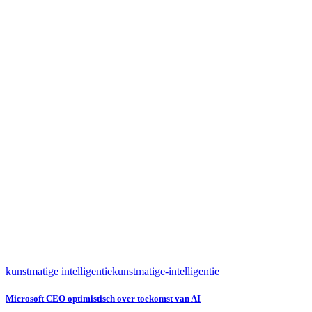
kunstmatige intelligentie
kunstmatige-intelligentie
Microsoft CEO optimistisch over toekomst van AI