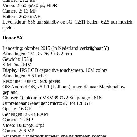
Video: 2160p@30fps, HDR
Camera 2: 13 MP
Batterij: 2600 mAH
Levensduur: 656 uur standby op 3G, 12:11 bellen, 62,5 uur muziek
spelen
Honor 5X
Lancering: oktober 2015 (In Nederland verkrijgbaar Y)
Afmetingen: 151.3 x 76.3 x 8.2 mm
Gewicht: 158 g
SIM Dual SIM
Display: IPS LCD capacitive touchscreen, 16M colors
Afmetingen: 5,5 inches
Resolutie: 1080 x 1920 pixels
OS: Android OS, v5.1.1 (Lollipop), upgrade naar Marshmallow
gepland
Chipset: Qualcomm MSM8939v2 Snapdragon 616
Uitbreidbaar Geheugen: microSD, tot 128 GB
Opslag: 16 GB
Geheugen: 2 GB RAM
Camera: 13 MP
Video: 1080p@30fps
Camera 2: 6 MP
Sensoren: Vingerafdrukmeter, snelheidsmeter, kompas