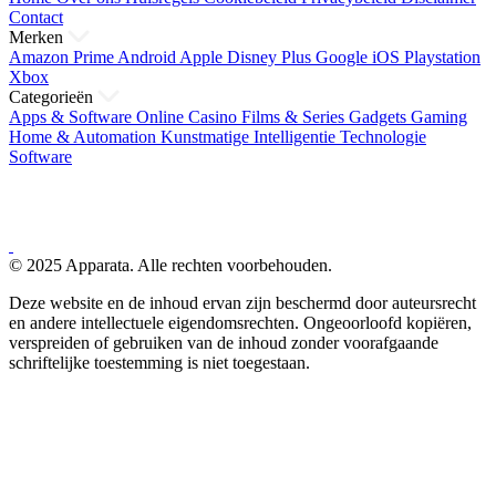
Contact
Merken
Amazon Prime
Android
Apple
Disney Plus
Google
iOS
Playstation
Xbox
Categorieën
Apps & Software
Online Casino
Films & Series
Gadgets
Gaming
Home & Automation
Kunstmatige Intelligentie
Technologie
Software
© 2025 Apparata. Alle rechten voorbehouden.
Deze website en de inhoud ervan zijn beschermd door auteursrecht
en andere intellectuele eigendomsrechten. Ongeoorloofd kopiëren,
verspreiden of gebruiken van de inhoud zonder voorafgaande
schriftelijke toestemming is niet toegestaan.