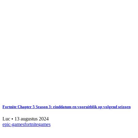
Fortnite Chapter 5 Season 3: einddatum en vooruitblik op volgend seizoen
Luc
•
13 augustus 2024
epic-games
fortnite
games