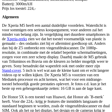
Batterij: 3000mAH
Prijs los toestel: 224,-
Algemeen
De Xperia M5 heeft een aantal duidelijke voordelen. Waterdicht is
voor sommigen een serieus koopargument, voor anderen zal het
minder van belang zijn. In vergelijking met duurdere smartphones in
de
Xperia-reeks
zien we dat het toestel voornamelijk van plastic is
gemaakt – des ondanks ziet hij er allerminst goedkoop uit. Anders
dan bij de Z5 ontbreekt een vingerafdrukscanner. De 1080p-
resolutie, in combinatie met de relatief beperkte schermafmetingen,
zorgen voor een zeer scherp display. Daarbij maakt de M5 gebruik
van Triluminos en Bravia om de kleuren zo helder mogelijk weer te
geven. Sony benadrukt dat wapenfeit ook met onder meer zijn
Stand-cover
. 5 inch is wel wat aan de kleine kant om er echt langere
videos op te willen kijken. De Xperia M5 is voorzien van een
Mediatek-processor en acht kernen, wat het voor een midrange-
toestel behoorlijk goede prestaties oplevert. Je fotos e.d. kun je het
beste op een geheugenkaartje zetten: 16 GB is aan de lage kant.
De Honor 5X is een toestel van Huawei, dat Honor als ´B-merk´
heeft. Voor die 224,- krijg je features die inmiddels langzaam de
standaard beginnen te worden, zoals de vingerafdrukscanner en dual
SIM. Ook als het op het display, het design en de cameras krijg je