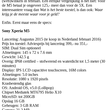
(web)winkels in februari. Een eerlijke vergelijking is het niet: Voor
de M5 betaal je ongeveer 125,- meer dan voor de 5X. Een
interessantere vraag dan
Wat is het beste toestel
, is dan ook:
Waar
krijg je de meeste waar voor je geld?
Enfin. Eerst maar eens de specs:
Sony Xperia M5
Lancering: Augustus 2015 (te koop in Nederland februari 2016)
Prijs los toestel: Adviesprijs bij lancering 399,- nu 351,-
SIM: Dual Sim optioneel
Afmetingen: 145 x 72 x 7.6 mm
Gewicht: 142.5 g
Overig: IP68 certified – stofwerend en waterdicht tot 1,5 meter (30
minuten)
Display: IPS LCD capacitive touchscreen, 16M colors
Afmetingen: 5.0 inches
Resolutie: 1080 x 1920 pixels
Krasbestendig glas
OS: Android OS, v5.0 (Lollipop)
Chipset Mediatek MT6795 Helio X10
MicroSD: tot 200GB
Opslag 16 GB
Geheugen: 3 GB RAM
Camera: 21,2 MP