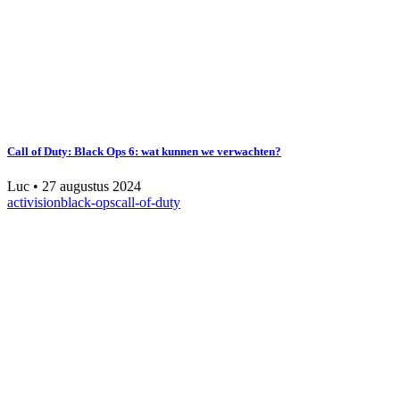
Call of Duty: Black Ops 6: wat kunnen we verwachten?
Luc
•
27 augustus 2024
activision
black-ops
call-of-duty