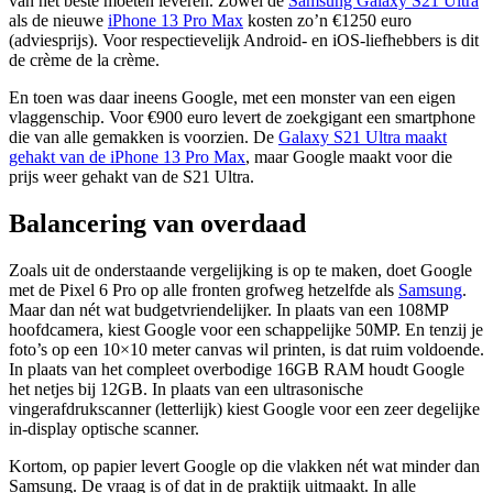
van het beste moeten leveren. Zowel de
Samsung Galaxy S21 Ultra
als de nieuwe
iPhone 13 Pro Max
kosten zo’n €1250 euro
(adviesprijs). Voor respectievelijk Android- en iOS-liefhebbers is dit
de crème de la crème.
En toen was daar ineens Google, met een monster van een eigen
vlaggenschip. Voor €900 euro levert de zoekgigant een smartphone
die van alle gemakken is voorzien. De
Galaxy S21 Ultra maakt
gehakt van de iPhone 13 Pro Max
, maar Google maakt voor die
prijs weer gehakt van de S21 Ultra.
Balancering van overdaad
Zoals uit de onderstaande vergelijking is op te maken, doet Google
met de Pixel 6 Pro op alle fronten grofweg hetzelfde als
Samsung
.
Maar dan nét wat budgetvriendelijker. In plaats van een 108MP
hoofdcamera, kiest Google voor een schappelijke 50MP. En tenzij je
foto’s op een 10×10 meter canvas wil printen, is dat ruim voldoende.
In plaats van het compleet overbodige 16GB RAM houdt Google
het netjes bij 12GB. In plaats van een ultrasonische
vingerafdrukscanner (letterlijk) kiest Google voor een zeer degelijke
in-display optische scanner.
Kortom, op papier levert Google op die vlakken nét wat minder dan
Samsung. De vraag is of dat in de praktijk uitmaakt. In alle