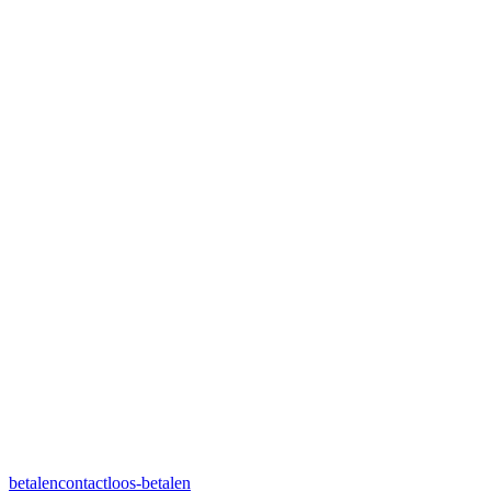
betalen
contactloos-betalen