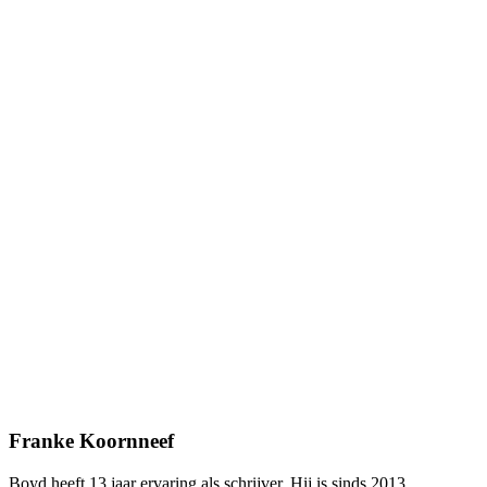
Franke Koornneef
Boyd heeft 13 jaar ervaring als schrijver. Hij is sinds 2013