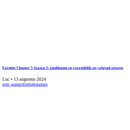
Fortnite Chapter 5 Season 3: einddatum en vooruitblik op volgend seizoen
Luc
•
13 augustus 2024
epic-games
fortnite
games