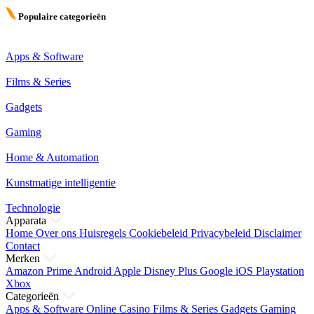
Populaire categorieën
Apps & Software
Films & Series
Gadgets
Gaming
Home & Automation
Kunstmatige intelligentie
Technologie
Apparata
Home
Over ons
Huisregels
Cookiebeleid
Privacybeleid
Disclaimer
Contact
Merken
Amazon Prime
Android
Apple
Disney Plus
Google
iOS
Playstation
Xbox
Categorieën
Apps & Software
Online Casino
Films & Series
Gadgets
Gaming