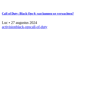
Call of Duty: Black Ops 6: wat kunnen we verwachten?
Luc
•
27 augustus 2024
activision
black-ops
call-of-duty