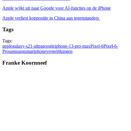
Apple wijkt uit naar Google voor AI-functies op de iPhone
Apple verliest koppositie in China aan tegenstanders
Tags
Tags:
apple
galaxy-s21-ultra
google
iphone-13-pro-max
Pixel-6
Pixel-6-
Pro
samsung
smartphone
vergelijkingen
Franke Koornneef