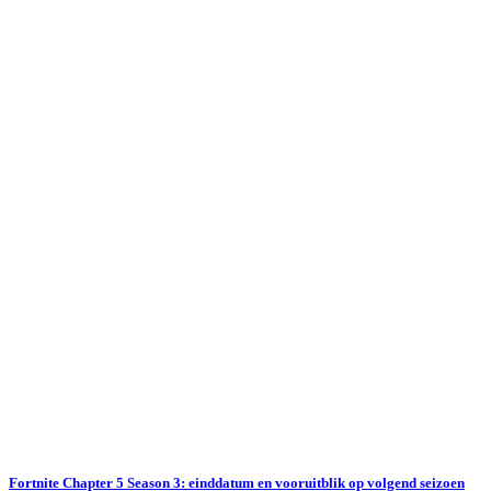
Fortnite Chapter 5 Season 3: einddatum en vooruitblik op volgend seizoen