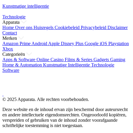
Kunstmatige intelligentie
Technologie
Apparata
Home
Over ons
Huisregels
Cookiebeleid
Privacybeleid
Disclaimer
Contact
Merken
Amazon Prime
Android
Apple
Disney Plus
Google
iOS
Playstation
Xbox
Categorieën
Apps & Software
Online Casino
Films & Series
Gadgets
Gaming
Home & Automation
Kunstmatige Intelligentie
Technologie
Software
© 2025 Apparata. Alle rechten voorbehouden.
Deze website en de inhoud ervan zijn beschermd door auteursrecht
en andere intellectuele eigendomsrechten. Ongeoorloofd kopiëren,
verspreiden of gebruiken van de inhoud zonder voorafgaande
schriftelijke toestemming is niet toegestaan.