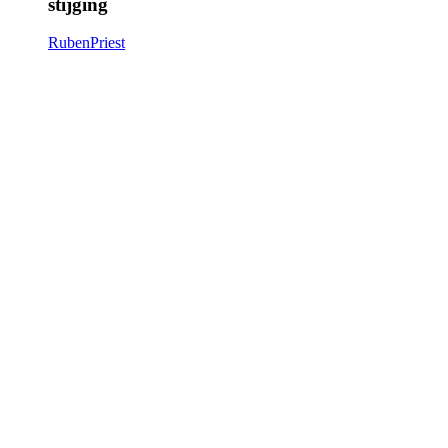
stijging
RubenPriest