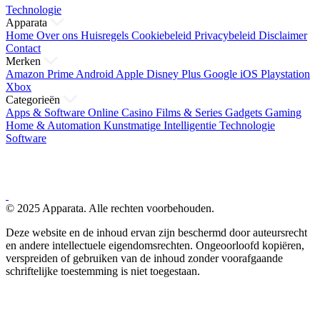
Technologie
Apparata
Home
Over ons
Huisregels
Cookiebeleid
Privacybeleid
Disclaimer
Contact
Merken
Amazon Prime
Android
Apple
Disney Plus
Google
iOS
Playstation
Xbox
Categorieën
Apps & Software
Online Casino
Films & Series
Gadgets
Gaming
Home & Automation
Kunstmatige Intelligentie
Technologie
Software
© 2025 Apparata. Alle rechten voorbehouden.
Deze website en de inhoud ervan zijn beschermd door auteursrecht
en andere intellectuele eigendomsrechten. Ongeoorloofd kopiëren,
verspreiden of gebruiken van de inhoud zonder voorafgaande
schriftelijke toestemming is niet toegestaan.