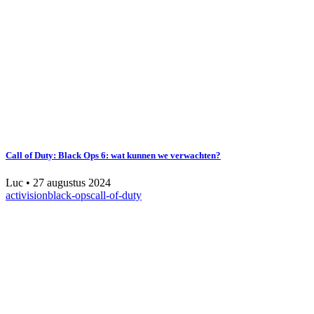
Call of Duty: Black Ops 6: wat kunnen we verwachten?
Luc
•
27 augustus 2024
activision
black-ops
call-of-duty