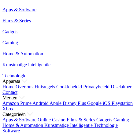
Apps & Software
Films & Series
Gadgets
Gaming
Home & Automation
Kunstmatige intelligentie
Technologie
Apparata
Home
Over ons
Huisregels
Cookiebeleid
Privacybeleid
Disclaimer
Contact
Merken
Amazon Prime
Android
Apple
Disney Plus
Google
iOS
Playstation
Xbox
Categorieën
Apps & Software
Online Casino
Films & Series
Gadgets
Gaming
Home & Automation
Kunstmatige Intelligentie
Technologie
Software