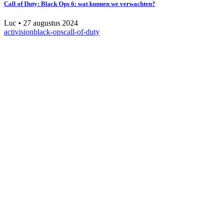
Call of Duty: Black Ops 6: wat kunnen we verwachten?
Luc
•
27 augustus 2024
activision
black-ops
call-of-duty