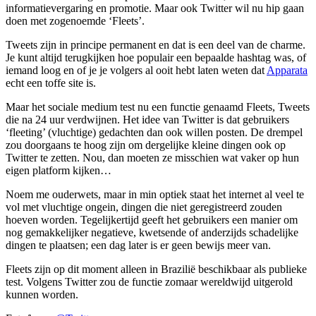
informatievergaring en promotie. Maar ook Twitter wil nu hip gaan
doen met zogenoemde ‘Fleets’.
Tweets zijn in principe permanent en dat is een deel van de charme.
Je kunt altijd terugkijken hoe populair een bepaalde hashtag was, of
iemand loog en of je je volgers al ooit hebt laten weten dat
Apparata
echt een toffe site is.
Maar het sociale medium test nu een functie genaamd Fleets, Tweets
die na 24 uur verdwijnen. Het idee van Twitter is dat gebruikers
‘fleeting’ (vluchtige) gedachten dan ook willen posten. De drempel
zou doorgaans te hoog zijn om dergelijke kleine dingen ook op
Twitter te zetten. Nou, dan moeten ze misschien wat vaker op hun
eigen platform kijken…
Noem me ouderwets, maar in min optiek staat het internet al veel te
vol met vluchtige ongein, dingen die niet geregistreerd zouden
hoeven worden. Tegelijkertijd geeft het gebruikers een manier om
nog gemakkelijker negatieve, kwetsende of anderzijds schadelijke
dingen te plaatsen; een dag later is er geen bewijs meer van.
Fleets zijn op dit moment alleen in Brazilië beschikbaar als publieke
test. Volgens Twitter zou de functie zomaar wereldwijd uitgerold
kunnen worden.