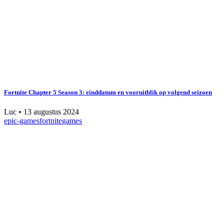
Fortnite Chapter 5 Season 3: einddatum en vooruitblik op volgend seizoen
Luc
•
13 augustus 2024
epic-games
fortnite
games