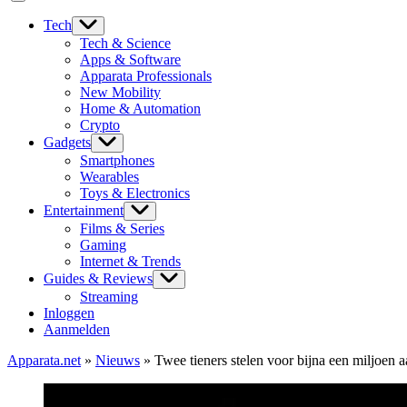
Tech
Tech & Science
Apps & Software
Apparata Professionals
New Mobility
Home & Automation
Crypto
Gadgets
Smartphones
Wearables
Toys & Electronics
Entertainment
Films & Series
Gaming
Internet & Trends
Guides & Reviews
Streaming
Inloggen
Aanmelden
Apparata.net
»
Nieuws
»
Twee tieners stelen voor bijna een miljoen a