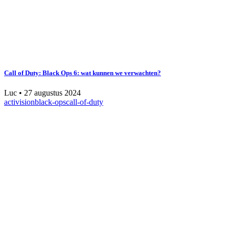
Call of Duty: Black Ops 6: wat kunnen we verwachten?
Luc
•
27 augustus 2024
activision
black-ops
call-of-duty