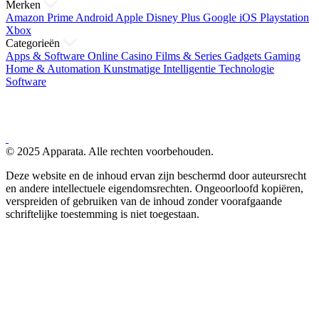
Merken
Amazon Prime
Android
Apple
Disney Plus
Google
iOS
Playstation
Xbox
Categorieën
Apps & Software
Online Casino
Films & Series
Gadgets
Gaming
Home & Automation
Kunstmatige Intelligentie
Technologie
Software
© 2025 Apparata. Alle rechten voorbehouden.
Deze website en de inhoud ervan zijn beschermd door auteursrecht
en andere intellectuele eigendomsrechten. Ongeoorloofd kopiëren,
verspreiden of gebruiken van de inhoud zonder voorafgaande
schriftelijke toestemming is niet toegestaan.