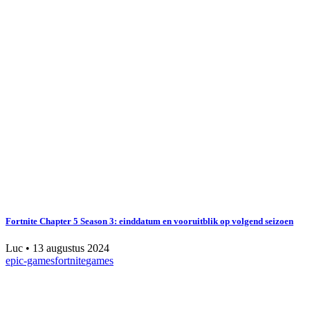
Fortnite Chapter 5 Season 3: einddatum en vooruitblik op volgend seizoen
Luc
•
13 augustus 2024
epic-games
fortnite
games