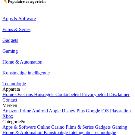
Populaire categorieën
Apps & Software
Films & Series
Gadgets
Gaming
Home & Automation
Kunstmatige intelligentie
Technologie
Apparata
Home
Over ons
Huisregels
Cookiebeleid
Privacybeleid
Disclaimer
Contact
Merken
Amazon Prime
Android
Apple
Disney Plus
Google
iOS
Playstation
Xbox
Categorieën
Apps & Software
Online Casino
Films & Series
Gadgets
Gaming
Home & Automation
Kunstmatige Intelligentie
Technologie