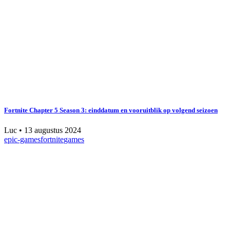
Fortnite Chapter 5 Season 3: einddatum en vooruitblik op volgend seizoen
Luc
•
13 augustus 2024
epic-games
fortnite
games