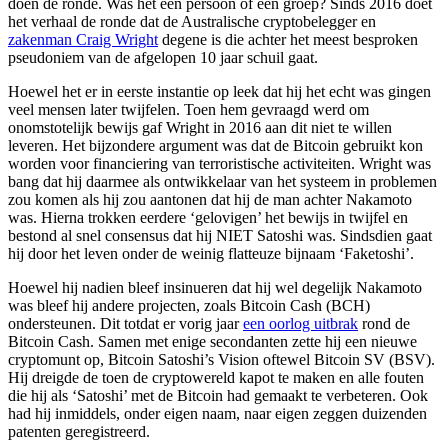
doen de ronde. Was het één persoon of een groep? Sinds 2016 doet
het verhaal de ronde dat de Australische cryptobelegger en
zakenman Craig Wright
degene is die achter het meest besproken
pseudoniem van de afgelopen 10 jaar schuil gaat.
Hoewel het er in eerste instantie op leek dat hij het echt was gingen
veel mensen later twijfelen. Toen hem gevraagd werd om
onomstotelijk bewijs gaf Wright in 2016 aan dit niet te willen
leveren. Het bijzondere argument was dat de Bitcoin gebruikt kon
worden voor financiering van terroristische activiteiten. Wright was
bang dat hij daarmee als ontwikkelaar van het systeem in problemen
zou komen als hij zou aantonen dat hij de man achter Nakamoto
was. Hierna trokken eerdere ‘gelovigen’ het bewijs in twijfel en
bestond al snel consensus dat hij NIET Satoshi was. Sindsdien gaat
hij door het leven onder de weinig flatteuze bijnaam ‘Faketoshi’.
Hoewel hij nadien bleef insinueren dat hij wel degelijk Nakamoto
was bleef hij andere projecten, zoals Bitcoin Cash (BCH)
ondersteunen. Dit totdat er vorig jaar
een oorlog uitbrak
rond de
Bitcoin Cash. Samen met enige secondanten zette hij een nieuwe
cryptomunt op, Bitcoin Satoshi’s Vision oftewel Bitcoin SV (BSV).
Hij dreigde de toen de cryptowereld kapot te maken en alle fouten
die hij als ‘Satoshi’ met de Bitcoin had gemaakt te verbeteren. Ook
had hij inmiddels, onder eigen naam, naar eigen zeggen duizenden
patenten geregistreerd.