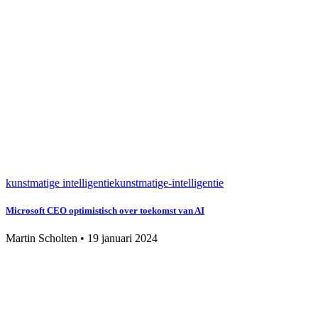
kunstmatige intelligentie
kunstmatige-intelligentie
Microsoft CEO optimistisch over toekomst van AI
Martin Scholten
•
19 januari 2024