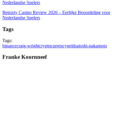
Nederlandse Spelers
Betsixty Casino Review 2026 – Eerlijke Beoordeling voor
Nederlandse Spelers
Tags
Tags:
binance
craig-wright
cryptocurrency
geld
satoshi-nakamoto
Franke Koornneef