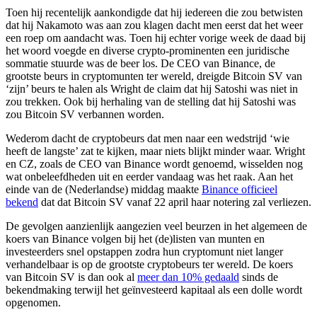
Toen hij recentelijk aankondigde dat hij iedereen die zou betwisten
dat hij Nakamoto was aan zou klagen dacht men eerst dat het weer
een roep om aandacht was. Toen hij echter vorige week de daad bij
het woord voegde en diverse crypto-prominenten een juridische
sommatie stuurde was de beer los. De CEO van Binance, de
grootste beurs in cryptomunten ter wereld, dreigde Bitcoin SV van
‘zijn’ beurs te halen als Wright de claim dat hij Satoshi was niet in
zou trekken. Ook bij herhaling van de stelling dat hij Satoshi was
zou Bitcoin SV verbannen worden.
Wederom dacht de cryptobeurs dat men naar een wedstrijd ‘wie
heeft de langste’ zat te kijken, maar niets blijkt minder waar. Wright
en CZ, zoals de CEO van Binance wordt genoemd, wisselden nog
wat onbeleefdheden uit en eerder vandaag was het raak. Aan het
einde van de (Nederlandse) middag maakte
Binance officieel
bekend
dat dat Bitcoin SV vanaf 22 april haar notering zal verliezen.
De gevolgen aanzienlijk aangezien veel beurzen in het algemeen de
koers van Binance volgen bij het (de)listen van munten en
investeerders snel opstappen zodra hun cryptomunt niet langer
verhandelbaar is op de grootste cryptobeurs ter wereld. De koers
van Bitcoin SV is dan ook al
meer dan 10% gedaald
sinds de
bekendmaking terwijl het geïnvesteerd kapitaal als een dolle wordt
opgenomen.