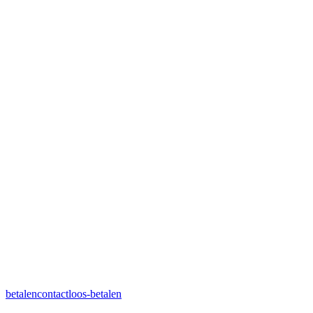
betalen
contactloos-betalen