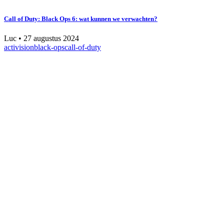
Call of Duty: Black Ops 6: wat kunnen we verwachten?
Luc
•
27 augustus 2024
activision
black-ops
call-of-duty