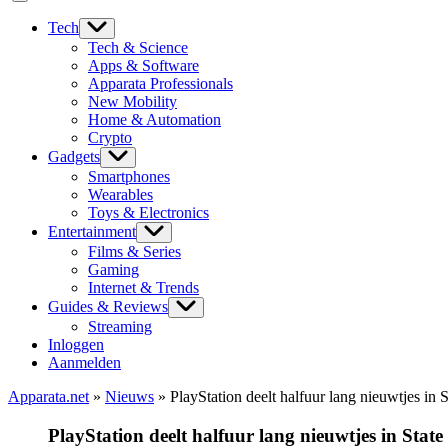
Tech
Tech & Science
Apps & Software
Apparata Professionals
New Mobility
Home & Automation
Crypto
Gadgets
Smartphones
Wearables
Toys & Electronics
Entertainment
Films & Series
Gaming
Internet & Trends
Guides & Reviews
Streaming
Inloggen
Aanmelden
Apparata.net
»
Nieuws
»
PlayStation deelt halfuur lang nieuwtjes in S
PlayStation deelt halfuur lang nieuwtjes in State