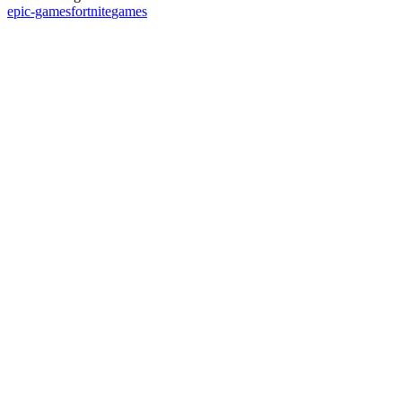
epic-games
fortnite
games