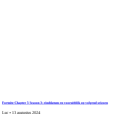
Fortnite Chapter 5 Season 3: einddatum en vooruitblik op volgend seizoen
Luc
•
13 augustus 2024