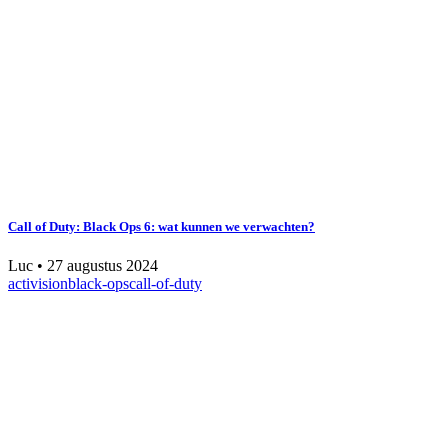
Call of Duty: Black Ops 6: wat kunnen we verwachten?
Luc
•
27 augustus 2024
activision
black-ops
call-of-duty