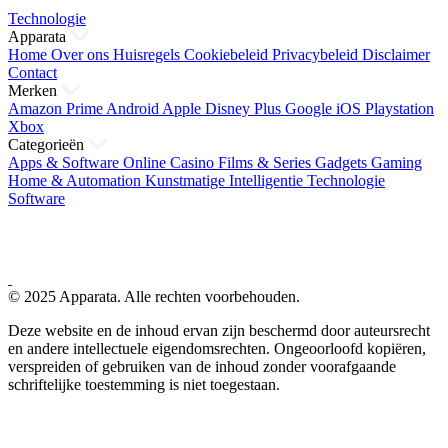
Technologie
Apparata
Home
Over ons
Huisregels
Cookiebeleid
Privacybeleid
Disclaimer
Contact
Merken
Amazon Prime
Android
Apple
Disney Plus
Google
iOS
Playstation
Xbox
Categorieën
Apps & Software
Online Casino
Films & Series
Gadgets
Gaming
Home & Automation
Kunstmatige Intelligentie
Technologie
Software
© 2025 Apparata. Alle rechten voorbehouden.
Deze website en de inhoud ervan zijn beschermd door auteursrecht
en andere intellectuele eigendomsrechten. Ongeoorloofd kopiëren,
verspreiden of gebruiken van de inhoud zonder voorafgaande
schriftelijke toestemming is niet toegestaan.