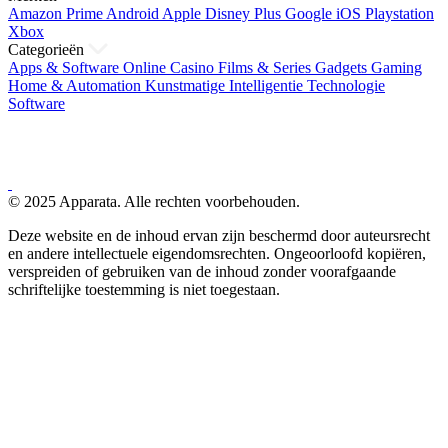
Amazon Prime
Android
Apple
Disney Plus
Google
iOS
Playstation
Xbox
Categorieën
Apps & Software
Online Casino
Films & Series
Gadgets
Gaming
Home & Automation
Kunstmatige Intelligentie
Technologie
Software
© 2025 Apparata. Alle rechten voorbehouden.
Deze website en de inhoud ervan zijn beschermd door auteursrecht
en andere intellectuele eigendomsrechten. Ongeoorloofd kopiëren,
verspreiden of gebruiken van de inhoud zonder voorafgaande
schriftelijke toestemming is niet toegestaan.