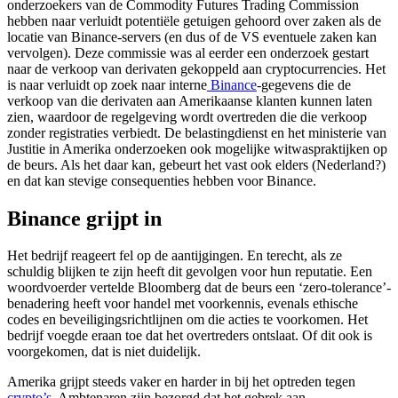
onderzoekers van de Commodity Futures Trading Commission
hebben naar verluidt potentiële getuigen gehoord over zaken als de
locatie van Binance-servers (en dus of de VS eventuele zaken kan
vervolgen). Deze commissie was al eerder een onderzoek gestart
naar de verkoop van derivaten gekoppeld aan cryptocurrencies. Het
is naar verluidt op zoek naar interne
Binance
-gegevens die de
verkoop van die derivaten aan Amerikaanse klanten kunnen laten
zien, waardoor de regelgeving wordt overtreden die die verkoop
zonder registraties verbiedt. De belastingdienst en het ministerie van
Justitie in Amerika onderzoeken ook mogelijke witwaspraktijken op
de beurs. Als het daar kan, gebeurt het vast ook elders (Nederland?)
en dat kan stevige consequenties hebben voor Binance.
Binance grijpt in
Het bedrijf reageert fel op de aantijgingen. En terecht, als ze
schuldig blijken te zijn heeft dit gevolgen voor hun reputatie. Een
woordvoerder vertelde Bloomberg dat de beurs een ‘zero-tolerance’-
benadering heeft voor handel met voorkennis, evenals ethische
codes en beveiligingsrichtlijnen om die acties te voorkomen. Het
bedrijf voegde eraan toe dat het overtreders ontslaat. Of dit ook is
voorgekomen, dat is niet duidelijk.
Amerika grijpt steeds vaker en harder in bij het optreden tegen
crypto’s
. Ambtenaren zijn bezorgd dat het gebrek aan