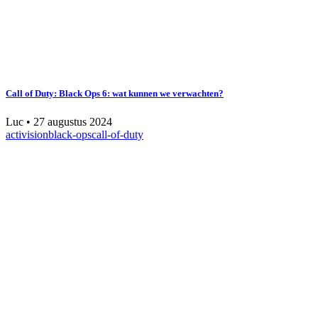
Call of Duty: Black Ops 6: wat kunnen we verwachten?
Luc
•
27 augustus 2024
activision
black-ops
call-of-duty