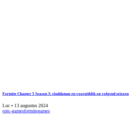
Fortnite Chapter 5 Season 3: einddatum en vooruitblik op volgend seizoen
Luc
•
13 augustus 2024
epic-games
fortnite
games