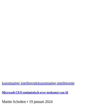
kunstmatige intelligentie
kunstmatige-intelligentie
Microsoft CEO optimistisch over toekomst van AI
Martin Scholten
•
19 januari 2024