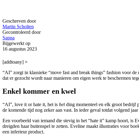
Geschreven door
Martin Scholten
Gecontroleerd door
Sapna
Bijgewerkt op
16 augustus 2023
[addtoany]
×
“AI” zorgt in klassieke “move fast and break things” fashion voor d
dat er gezocht wordt naar manieren om eigen werk te beschermen teg
Enkel kommer en kwel
“AI”, love it or hate it, het is
het
ding momenteel en elk groot bedrijf pr
de komende tijd nog zeker aan vast. In ieder geval totdat volgend jaa
Een voorbeeld van iemand die stevig in het “hate it” kamp hoort, is Ev
dreigden haar buitenspel te zetten. Eveline maakt illustraties voor
een inferieur product.