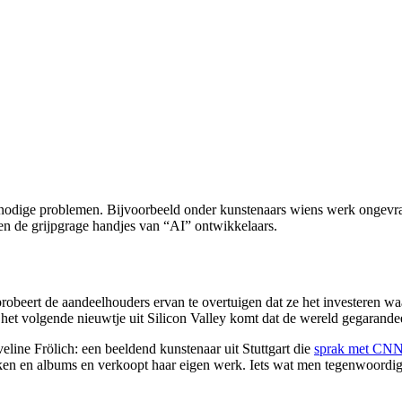
e nodige problemen. Bijvoorbeeld onder kunstenaars wiens werk ongevr
en de grijpgrage handjes van “AI” ontwikkelaars.
obeert de aandeelhouders ervan te overtuigen dat ze het investeren waard
r het volgende nieuwtje uit Silicon Valley komt dat de wereld gegarand
eline Frölich: een beeldend kunstenaar uit Stuttgart die
sprak met CN
 boeken en albums en verkoopt haar eigen werk. Iets wat men tegenwoord