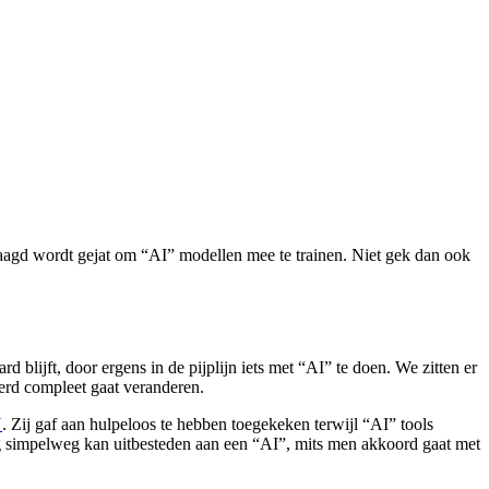
aagd wordt gejat om “AI” modellen mee te trainen. Niet gek dan ook
 blijft, door ergens in de pijplijn iets met “AI” te doen. We zitten er
eerd compleet gaat veranderen.
N
. Zij gaf aan hulpeloos te hebben toegekeken terwijl “AI” tools
ig simpelweg kan uitbesteden aan een “AI”, mits men akkoord gaat met