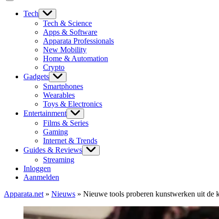
Tech
Tech & Science
Apps & Software
Apparata Professionals
New Mobility
Home & Automation
Crypto
Gadgets
Smartphones
Wearables
Toys & Electronics
Entertainment
Films & Series
Gaming
Internet & Trends
Guides & Reviews
Streaming
Inloggen
Aanmelden
Apparata.net
»
Nieuws
»
Nieuwe tools proberen kunstwerken uit de 