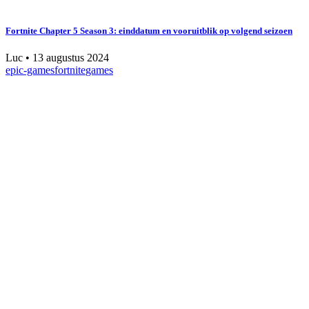
Fortnite Chapter 5 Season 3: einddatum en vooruitblik op volgend seizoen
Luc
•
13 augustus 2024
epic-games
fortnite
games