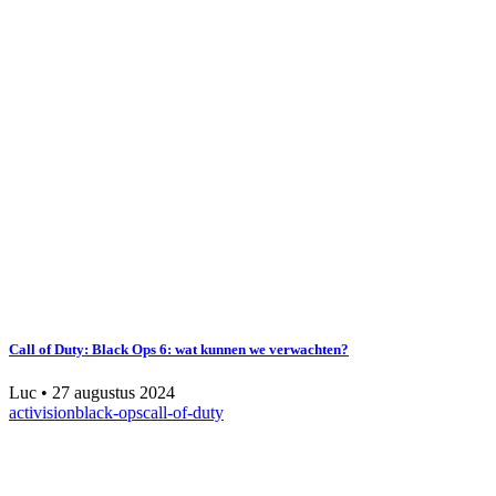
Call of Duty: Black Ops 6: wat kunnen we verwachten?
Luc
•
27 augustus 2024
activision
black-ops
call-of-duty