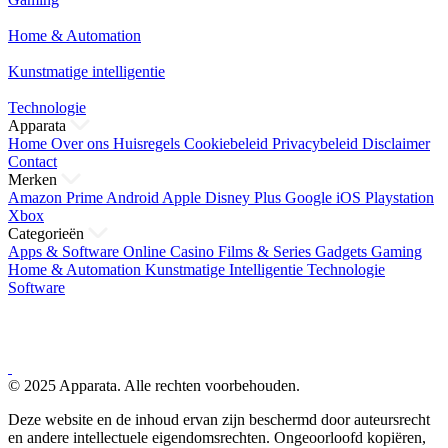
Home & Automation
Kunstmatige intelligentie
Technologie
Apparata
Home
Over ons
Huisregels
Cookiebeleid
Privacybeleid
Disclaimer
Contact
Merken
Amazon Prime
Android
Apple
Disney Plus
Google
iOS
Playstation
Xbox
Categorieën
Apps & Software
Online Casino
Films & Series
Gadgets
Gaming
Home & Automation
Kunstmatige Intelligentie
Technologie
Software
© 2025 Apparata. Alle rechten voorbehouden.
Deze website en de inhoud ervan zijn beschermd door auteursrecht
en andere intellectuele eigendomsrechten. Ongeoorloofd kopiëren,