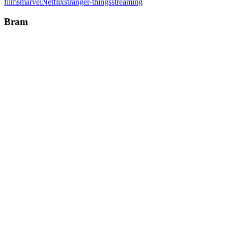
films
marvel
Netflix
stranger-things
streaming
Bram