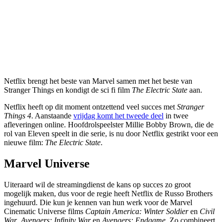
Netflix brengt het beste van Marvel samen met het beste van
Stranger Things en kondigt de sci fi film
The Electric State
aan.
Netflix heeft op dit moment ontzettend veel succes met
Stranger
Things 4
. Aanstaande
vrijdag komt het tweede d
eel
in twee
afleveringen online. Hoofdrolspeelster Millie Bobby Brown, die de
rol van Eleven speelt in die serie, is nu door Netflix gestrikt voor een
nieuwe film:
The Electric State
.
Marvel Universe
Uiteraard wil de streamingdienst de kans op succes zo groot
mogelijk maken, dus voor de regie heeft Netflix de Russo Brothers
ingehuurd. Die kun je kennen van hun werk voor de Marvel
Cinematic Universe films
Captain America: Winter Soldier
en
Civil
War
,
Avengers: Infinity War
en
Avengers: Endgame
. Zo combineert