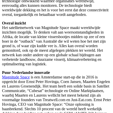
technologie ontwikkeld waarmee organisaties wereldwijd,
eenvoudig alles kunnen monitoren. De technologie biedt
wereldwijde dekking en het is voor het eerst dat deze connectiviteit
overal, toegankelijk en betaalbaar wordt aangeboden.
Overal inzicht
Het satellietnetwerk van Magnitude Space maakt wereldwijde
inzichten mogelijk. Te denken valt aan weersomstandigheden in
Afrika, de locatie van kleine vissersbootjes midden op zee of een
boer in de “outback” van Australië die wil weten hoe het met zijn
grond is, of waar zijn kudde vee is. Alles kan overal worden
gemonitord, ook op de meest afgelegen plekken ter wereld. Het
netwerk kan onder andere op een globale schaal bijdragen aan
verbeterde landbouw, duurzame visserij, klimaatverbetering en
optimalisering van logistiek.
Puur Nederlandse innovatie
Magnitude Space
is een Amsterdamse start-up die in 2016 is
opgericht door Ernst Peter Hovinga, Coen Jansen, Maarten Engelen
en Laurens Groenendijk. Het team heeft een solide basis in Satelliet
Communicatie, “Cubesat” technologie en Online Marktplaatsen,
waarbij Maarten en Laurens wellicht het meest bekend zijn als
voormalige founders van Treatwell.com en Just-Eat.com. Ernst Peter
Hovinga, CEO van Magnitude Space: “Onze oplossing is
baanbrekend. Slechts 10 procent van de wereld heeft werkelijk