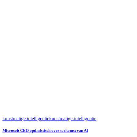
kunstmatige intelligentie
kunstmatige-intelligentie
Microsoft CEO optimistisch over toekomst van AI