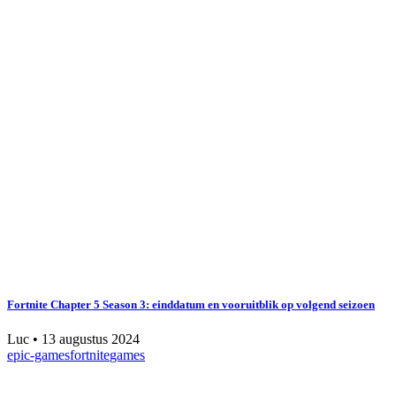
Fortnite Chapter 5 Season 3: einddatum en vooruitblik op volgend seizoen
Luc
•
13 augustus 2024
epic-games
fortnite
games