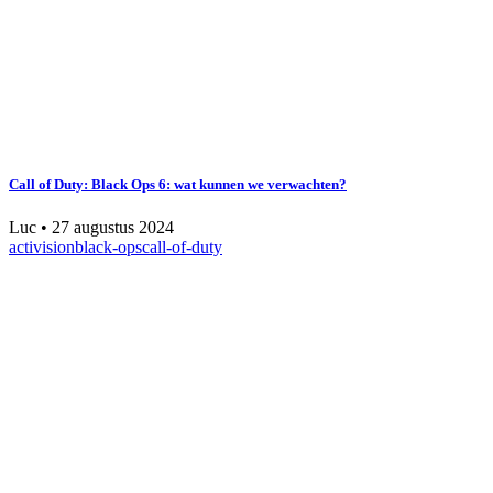
Call of Duty: Black Ops 6: wat kunnen we verwachten?
Luc
•
27 augustus 2024
activision
black-ops
call-of-duty