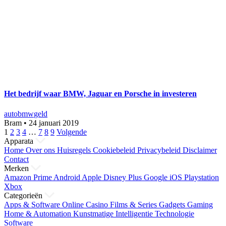
Het bedrijf waar BMW, Jaguar en Porsche in investeren
auto
bmw
geld
Bram
•
24 januari 2019
Berichten
1
2
3
4
…
7
8
9
Volgende
Apparata
paginering
Home
Over ons
Huisregels
Cookiebeleid
Privacybeleid
Disclaimer
Contact
Merken
Amazon Prime
Android
Apple
Disney Plus
Google
iOS
Playstation
Xbox
Categorieën
Apps & Software
Online Casino
Films & Series
Gadgets
Gaming
Home & Automation
Kunstmatige Intelligentie
Technologie
Software