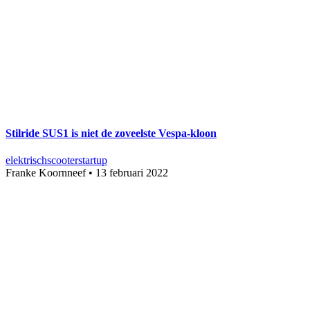
Stilride SUS1 is niet de zoveelste Vespa-kloon
elektrisch
scooter
startup
Franke Koornneef
•
13 februari 2022