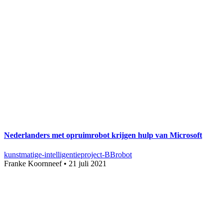
Nederlanders met opruimrobot krijgen hulp van Microsoft
kunstmatige-intelligentie
project-BB
robot
Franke Koornneef
•
21 juli 2021