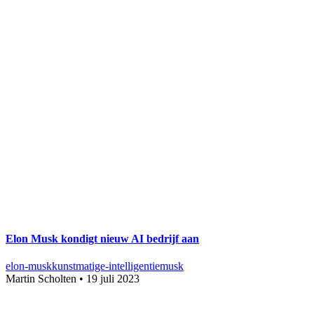
Elon Musk kondigt nieuw AI bedrijf aan
elon-musk
kunstmatige-intelligentie
musk
Martin Scholten
•
19 juli 2023