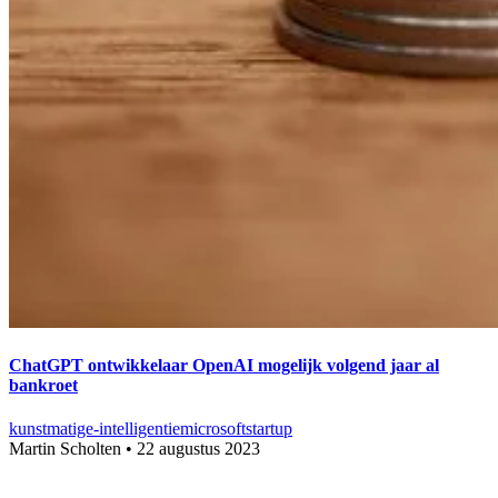
ChatGPT ontwikkelaar OpenAI mogelijk volgend jaar al
bankroet
kunstmatige-intelligentie
microsoft
startup
Martin Scholten
•
22 augustus 2023