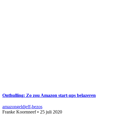
Onthulling: Zo zou Amazon start-ups belazeren
amazon
geld
jeff-bezos
Franke Koornneef
•
25 juli 2020