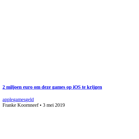
2 miljoen euro om deze games op iOS te krijgen
apple
games
geld
Franke Koornneef
•
3 mei 2019