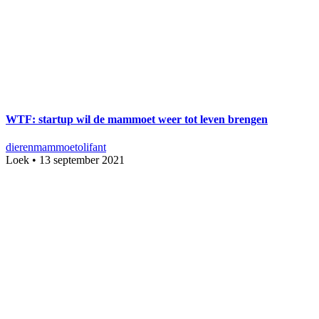
WTF: startup wil de mammoet weer tot leven brengen
dieren
mammoet
olifant
Loek
•
13 september 2021